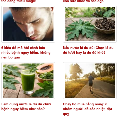
thể đang thiếu magiê
cho sức khỏe và sắc đẹp
6 kiểu đổ mồ hôi cảnh báo
Nấu nước lá đu đủ: Chọn lá đu
nhiều bệnh nguy hiểm, không
đủ tươi hay lá đu đủ khô?
nên bỏ qua
Lạm dụng nước lá đu đủ chữa
Chạy bộ mùa nắng nóng: 8
bệnh nguy hiểm như nào?
nhóm người dễ sốc nhiệt, đột
quỵ