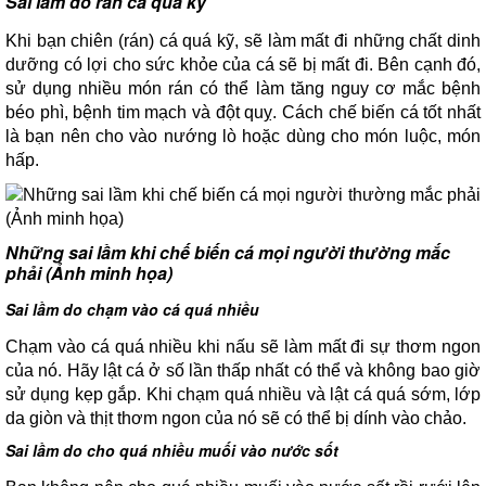
Sai lầm do rán cá quá kỹ
Khi bạn chiên (rán) cá quá kỹ, sẽ làm mất đi những chất dinh
dưỡng có lợi cho sức khỏe của cá sẽ bị mất đi. Bên cạnh đó,
sử dụng nhiều món rán có thể làm tăng nguy cơ mắc bệnh
béo phì, bệnh tim mạch và đột quỵ. Cách chế biến cá tốt nhất
là bạn nên cho vào nướng lò hoặc dùng cho món luộc, món
hấp.
Những sai lầm khi chế biến cá mọi người thường mắc
phải (Ảnh minh họa)
Sai lầm do chạm vào cá quá nhiều
Chạm vào cá quá nhiều khi nấu sẽ làm mất đi sự thơm ngon
của nó. Hãy lật cá ở số lần thấp nhất có thể và không bao giờ
sử dụng kẹp gắp. Khi chạm quá nhiều và lật cá quá sớm, lớp
da giòn và thịt thơm ngon của nó sẽ có thể bị dính vào chảo.
Sai lầm do cho quá nhiều muối vào nước sốt