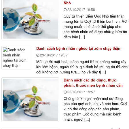
Nhỏ
23/10/2017
19:58
Quỹ từ thiện Điều Ước Nhỏ tiền thân
mang tên là Quỹ từ thiện benh vn. Với
mong muốn nhỏ là có thể giúp cho
các bệnh nhân có được những bữa ăn
đảm bảo [...]
Danh sách bệnh nhân nghèo tại xóm chạy thận
23/10/2017
19:57
Mỗi người một hoàn cảnh người thì bị chồng ruồng rẫy
khi lâm bệnh, người thì bị gia đình bỏ rơi, người thì đơn
côi không nơi nương tựa….họ về đây t[...]
Danh sách các đồ dùng, thực
phẩm, thuốc men bệnh nhân cần
23/10/2017
19:57
Chúng tôi xin ghi nhận mọi sự đóng
góp của quý anh, chị và các bạn. Quý
vị có thể đóng góp các sản phẩm,
thực phẩm…đồ dùng mà các bệnh
nhân, người [...]