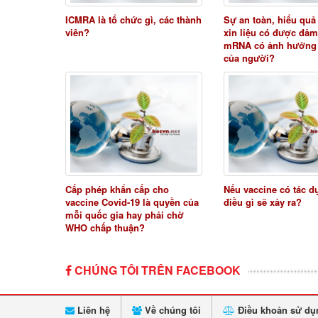
ICMRA là tổ chức gì, các thành
Sự an toàn, hiểu quả
viên?
xin liệu có được đảm
mRNA có ảnh hưởng
của người?
Cấp phép khẩn cấp cho
Nếu vaccine có tác 
vaccine Covid-19 là quyền của
điều gì sẽ xảy ra?
mỗi quốc gia hay phải chờ
WHO chấp thuận?
CHÚNG TÔI TRÊN FACEBOOK
Liên hệ
Về chúng tôi
Điều khoản sử dụ