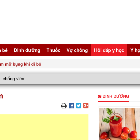
à bé
Dinh dưỡng
Thuốc
Vợ chồng
Hỏi đáp y học
Y họ
gười bị tăng huyết áp
, chống viêm
m
DINH DƯỠNG