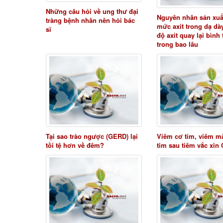
Những câu hỏi về ung thư đại
Nguyên nhân sản xuấ
tràng bệnh nhân nên hỏi bác
mức axit trong dạ dà
sĩ
độ axit quay lại bình
trong bao lâu
Tại sao trào ngược (GERD) lại
Viêm cơ tim, viêm m
tồi tệ hơn về đêm?
tim sau tiêm vắc xin 