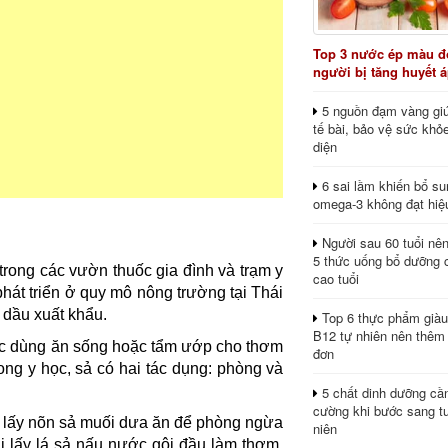
Top 3 nước ép màu đỏ
người bị tăng huyết 
5 nguồn đạm vàng giú
tế bài, bảo vệ sức khỏ
diện
6 sai lầm khiến bổ s
omega-3 không đạt hiệ
Người sau 60 tuổi nê
5 thức uống bổ dưỡng 
trong các vườn thuốc gia đình và trạm y
cao tuổi
hát triển ở quy mô nông trường tại Thái
 dầu xuất khẩu.
Top 6 thực phẩm giàu
B12 tự nhiên nên thêm
ược dùng ăn sống hoặc tẩm ướp cho thơm
đơn
rong y học, sả có hai tác dụng: phòng và
5 chất dinh dưỡng cầ
cường khi bước sang tu
lấy nõn sả muối dưa ăn để phòng ngừa
niên
i lấy lá sả nấu nước gội đầu làm thơm,