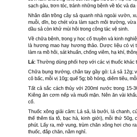
sạch gàu, trơn tóc, tránh những bệnh về tóc và da
Nhân dân trồng cây sả quanh nhà ngoài vườn, xu
muỗi, dĩn, bọ chét vừa làm sạch môi trường, vừa
dầu sả còn khử mùi hôi trong công tác vệ sinh.
Về chữa bệnh, trong y học cổ truyền và kinh nghi
là hương mao hay hương thảo. Dược liệu có vị th
làm ra mồ hôi, sát khuẩn, chống viêm, hạ khí, thông
Lá:
Thường dùng phối hợp với các vị thuốc khác 
Chữa bụng trướng, chân tay gầy gò: Lá sả 12g; v
cỏ bấc, mỗi vị 10g; quế 5g; bồ hóng, diêm tiêu, mỗ
Tất cả sắc cách thủy với 200ml nước trong 15-30
Kiêng ăn cơm nếp và muối mặn. Nên ăn vài khẩu 
cổ.
Thuốc xông giải cảm: Lá sả, lá bưởi, lá chanh, 
thể thêm tía tô, bạc hà, kinh giới), mỗi thứ 50g, 
phút. Lấy ra, mở vung, trùm chăn xông hơi cho ra
thuốc, đắp chăn, nằm nghỉ.