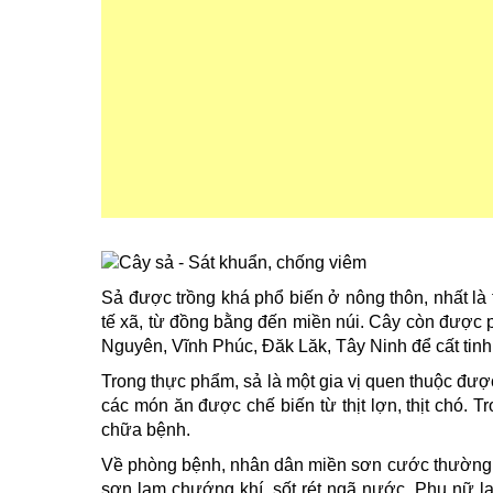
Sả được trồng khá phổ biến ở nông thôn, nhất là 
tế xã, từ đồng bằng đến miền núi. Cây còn được p
Nguyên, Vĩnh Phúc, Đăk Lăk, Tây Ninh để cất tinh
Trong thực phẩm, sả là một gia vị quen thuộc đ
các món ăn được chế biến từ thịt lợn, thịt chó. T
chữa bệnh.
Về phòng bệnh, nhân dân miền sơn cước thường 
sơn lam chướng khí, sốt rét ngã nước. Phụ nữ lạ