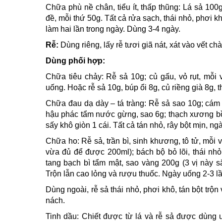
Chữa phù nề chân, tiểu ít, thấp thũng: Lá sả 100
đề, mỗi thứ 50g. Tất cả rửa sạch, thái nhỏ, phơi
làm hai lần trong ngày. Dùng 3-4 ngày.
Rễ:
Dùng riêng, lấy rễ tươi giã nát, xát vào vết 
Dùng phối hợp:
Chữa tiêu chảy: Rễ sả 10g; củ gấu, vỏ rụt, mỗi v
uống. Hoặc rễ sả 10g, búp ổi 8g, củ riềng già 8g, 
Chữa đau dạ dày – tá tràng: Rễ sả sao 10g; cám
hậu phác tẩm nước gừng, sao 6g; thạch xương bồ,
sấy khô giòn 1 cái. Tất cả tán nhỏ, rây bột mịn, 
Chữa ho: Rễ sả, trần bì, sinh khương, tô tử, mỗi 
vừa đủ để được 200ml); bách bộ bỏ lõi, thái nh
tang bạch bì tẩm mật, sao vàng 200g (3 vị này s
Trộn lẫn cao lỏng và rượu thuốc. Ngày uống 2-3 lầ
Dùng ngoài, rễ sả thái nhỏ, phơi khô, tán bột trộn 
nách.
Tinh dầu: Chiết được từ lá và rễ sả được dùng u