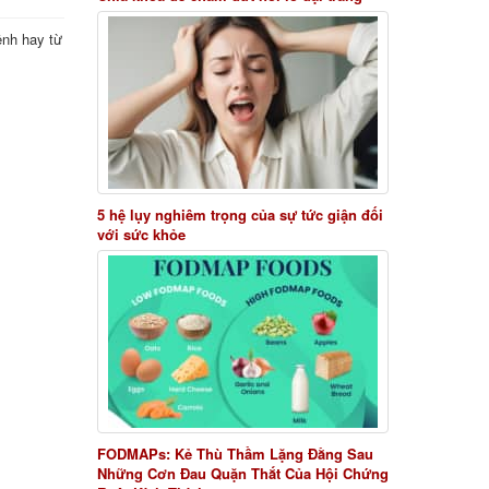
ệnh hay từ
5 hệ lụy nghiêm trọng của sự tức giận đối
với sức khỏe
FODMAPs: Kẻ Thù Thầm Lặng Đằng Sau
Những Cơn Đau Quặn Thắt Của Hội Chứng