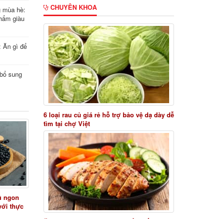
CHUYÊN KHOA
g mùa hè:
hẩm giàu
: Ăn gì để
i bổ sung
6 loại rau củ giá rẻ hỗ trợ bảo vệ dạ dày dễ
tìm tại chợ Việt
ủ ngon
với thực