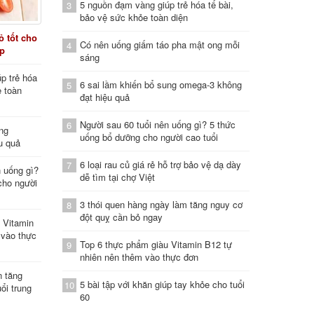
5 nguồn đạm vàng giúp trẻ hóa tế bài,
3
bảo vệ sức khỏe toàn diện
 tốt cho
Có nên uống giấm táo pha mật ong mỗi
4
áp
sáng
p trẻ hóa
6 sai lầm khiến bổ sung omega-3 không
5
e toàn
đạt hiệu quả
Người sau 60 tuổi nên uống gì? 5 thức
6
ung
uống bổ dưỡng cho người cao tuổi
u quả
6 loại rau củ giá rẻ hỗ trợ bảo vệ dạ dày
7
n uống gì?
dễ tìm tại chợ Việt
cho người
3 thói quen hàng ngày làm tăng nguy cơ
8
đột quỵ cần bỏ ngay
 Vitamin
 vào thực
Top 6 thực phẩm giàu Vitamin B12 tự
9
nhiên nên thêm vào thực đơn
n tăng
5 bài tập với khăn giúp tay khỏe cho tuổi
10
ổi trung
60