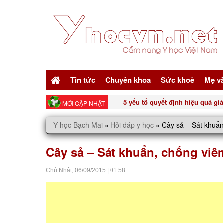
Tin tức
Chuyên khoa
Sức khoẻ
Mẹ v
Top 3 nước ép màu đỏ tốt cho n
MỚI CẬP NHẬT
Y học Bạch Mai
»
Hỏi đáp y học
»
Cây sả – Sát khuẩn
Cây sả – Sát khuẩn, chống viê
Chủ Nhật,
06/09/2015
|
01:58