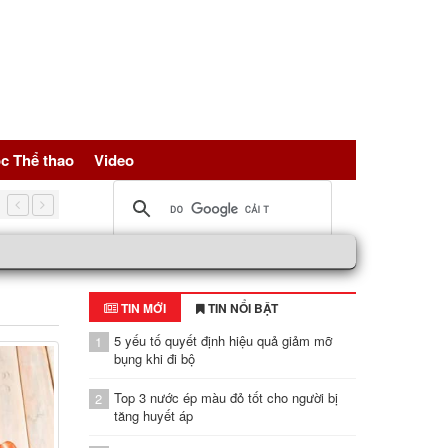
c Thể thao
Video
5 nguồn đạm vàng giúp trẻ hóa tế bài, bảo vệ sức khỏe toàn d
TIN MỚI
TIN NỔI BẬT
5 yếu tố quyết định hiệu quả giảm mỡ
1
bụng khi đi bộ
Top 3 nước ép màu đỏ tốt cho người bị
2
tăng huyết áp