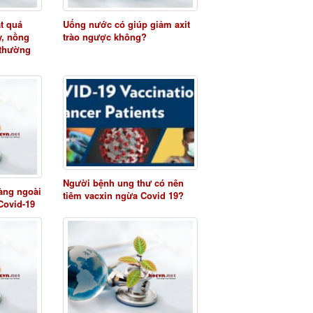
t quá
Uống nước có giúp giảm axit
y, nồng
trào ngược không?
 thường
Người bệnh ung thư có nên
àng ngoài
tiêm vacxin ngừa Covid 19?
Covid-19