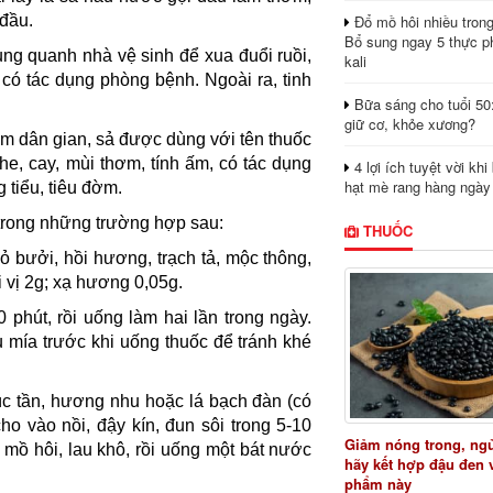
Đổ mồ hôi nhiều tron
 đầu.
Bổ sung ngay 5 thực p
ng quanh nhà vệ sinh để xua đuổi ruồi,
kali
 có tác dụng phòng bệnh. Ngoài ra, tinh
Bữa sáng cho tuổi 50
giữ cơ, khỏe xương?
ệm dân gian, sả được dùng với tên thuốc
e, cay, mùi thơm, tính ấm, có tác dụng
4 lợi ích tuyệt vời kh
hạt mè rang hàng ngày
 tiểu, tiêu đờm.
trong những trường hợp sau:
THUỐC
ỏ bưởi, hồi hương, trạch tả, mộc thông,
i vị 2g; xạ hương 0,05g.
 phút, rồi uống làm hai lần trong ngày.
mía trước khi uống thuốc để tránh khé
cúc tần, hương nhu hoặc lá bạch đàn (có
cho vào nồi, đậy kín, đun sôi trong 5-10
Giảm nóng trong, ng
 mồ hôi, lau khô, rồi uống một bát nước
hãy kết hợp đậu đen 
phẩm này