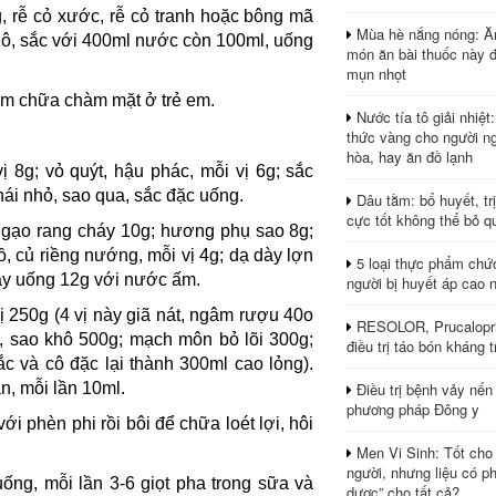
g, rễ cỏ xước, rễ cỏ tranh hoặc bông mã
Mùa hè nắng nóng: Ă
 khô, sắc với 400ml nước còn 100ml, uống
món ăn bài thuốc này 
mụn nhọt
chàm chữa chàm mặt ở trẻ em.
Nước tía tô giải nhiệt
thức vàng cho người ng
hòa, hay ăn đồ lạnh
ị 8g; vỏ quýt, hậu phác, mỗi vị 6g; sắc
thái nhỏ, sao qua, sắc đặc uống.
Dâu tằm: bổ huyết, tr
cực tốt không thể bỏ q
 gạo rang cháy 10g; hương phụ sao 8g;
 củ riềng nướng, mỗi vị 4g; dạ dày lợn
5 loại thực phẩm chứ
ngày uống 12g với nước ấm.
người bị huyết áp cao 
vị 250g (4 vị này giã nát, ngâm rượu 40o
RESOLOR, Prucalopri
ỏ, sao khô 500g; mạch môn bỏ lõi 300g;
điều trị táo bón kháng tr
ắc và cô đặc lại thành 300ml cao lỏng).
Điều trị bệnh vảy nến
n, mỗi lần 10ml.
phương pháp Đông y
với phèn phi rồi bôi để chữa loét lợi, hôi
Men Vi Sinh: Tốt cho
người, nhưng liệu có ph
ống, mỗi lần 3-6 giọt pha trong sữa và
dược” cho tất cả?