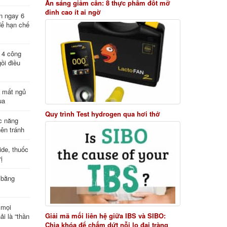
Ăn sáng giảm cân: 8 thực phẩm đốt mỡ
đỉnh cao ít ai ngờ
n ngay 6
để hạn chế
: 4 công
ồi điều
ị mất ngủ
ua
Quy trình Test hydrogen qua hơi thở
c năng
nên tránh
de, thuốc
ị
 bằng
 mọi
Giải mã mối liên hệ giữa IBS và SIBO:
ải là “thần
Chìa khóa để chấm dứt nỗi lo đại tràng