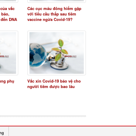
 của vắc
Các cục máu đông hiếm gặp
 bảo,
với tiểu cầu thấp sau tiêm
 đến DNA
vaccine ngừa Covid-19?
dụng phụ
Vắc xin Covid-19 bảo vệ cho
người tiêm được bao lâu
ng