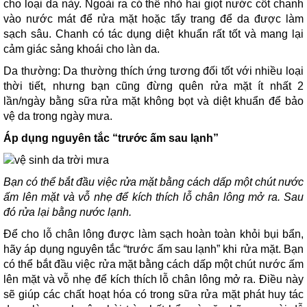
cho loại da này. Ngoài ra có thể nhỏ hai giọt nước cốt chanh
vào nước mát để rửa mặt hoặc tẩy trang để da được làm
sạch sâu. Chanh có tác dụng diệt khuẩn rất tốt và mang lại
cảm giác sảng khoái cho làn da.
Da thường: Da thường thích ứng tương đối tốt với nhiều loại
thời tiết, nhưng bạn cũng đừng quên rửa mặt ít nhất 2
lần/ngày bằng sữa rửa mặt không bọt và diệt khuẩn để bảo
vệ da trong ngày mưa.
Áp dụng nguyên tắc “trước ấm sau lạnh”
Bạn có thể bắt đầu việc rửa mặt bằng cách dấp một chút nước
ấm lên mặt và vỗ nhẹ để kích thích lỗ chân lông mở ra. Sau
đó rửa lại bằng nước lạnh.
Để cho lỗ chân lông được làm sạch hoàn toàn khỏi bụi bẩn,
hãy áp dụng nguyên tắc “trước ấm sau lạnh” khi rửa mặt. Bạn
có thể bắt đầu việc rửa mặt bằng cách dấp một chút nước ấm
lên mặt và vỗ nhẹ để kích thích lỗ chân lông mở ra. Điều này
sẽ giúp các chất hoạt hóa có trong sữa rửa mặt phát huy tác