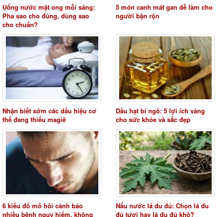
Uống nước mật ong mỗi sáng:
5 món canh mát gan dễ làm cho
Pha sao cho đúng, dùng sao
người bận rộn
cho chuẩn?
Nhận biết sớm các dấu hiệu cơ
Dầu hạt bí ngô: 5 lợi ích vàng
thể đang thiếu magiê
cho sức khỏe và sắc đẹp
6 kiểu đổ mồ hôi cảnh báo
Nấu nước lá đu đủ: Chọn lá đu
nhiều bệnh nguy hiểm, không
đủ tươi hay lá đu đủ khô?