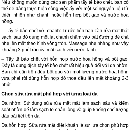
Nếu không muốn dùng các sản phẩm tẩy tế bào chết, bạn có
thể dễ dàng thực hiện công việc ấy với một số nguyên liệu từ
thiên nhiên như chanh hoặc hỗn hợp bột gạo và nước hoa
hồng.
– Tẩy tế bào chết với chanh: Trước tiên bạn cần rửa mặt thật
sạch, sau đó dùng một lát chanh chấm vào bát đường để chà
nhẹ lên mặt theo hình vòng tròn. Massage nhẹ nhàng như vậy
khoảng 3 phút rồi rửa mặt sạch với nước lạnh.
– Tẩy tế bào chết với hỗn hợp nước hoa hồng và bột gạo:
Đây là dung dịch tẩy tế bào chết rất hiệu quả đối với da nhờn.
Bạn chỉ cần trộn đều bột gạo với một lượng nước hoa hồng
vừa phải rồi dùng hỗn hợp đó thoa đều lên mặt khoảng 2-3
phút.
Chọn sữa rửa mặt phù hợp với từng loại da
Da nhờn: Sử dụng sữa rửa mặt mặt làm sạch sâu và kiểm
soát nhờn để làm sạch lỗ chân lông và giúp khống chế lượng
dầu bài tiết trên da.
Da hỗn hợp: Sữa rửa mặt diệt khuẩn là sự lựa chọn phù hợp