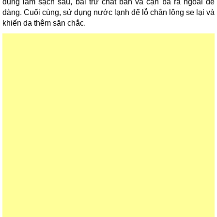
dụng làm sạch sâu, bài trừ chất bẩn và cặn bã ra ngoài dễ
dàng. Cuối cùng, sử dụng nước lạnh để lỗ chân lông se lại và
khiến da thêm săn chắc.