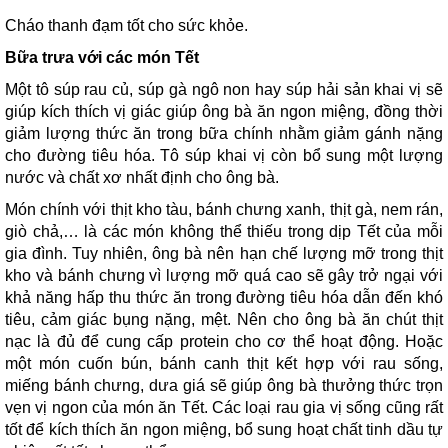
Cháo thanh đạm tốt cho sức khỏe.
Bữa trưa với các món Tết
Một tô súp rau củ, súp gà ngô non hay súp hải sản khai vị sẽ
giúp kích thích vị giác giúp ông bà ăn ngon miệng, đồng thời
giảm lượng thức ăn trong bữa chính nhằm giảm gánh nặng
cho đường tiêu hóa. Tô súp khai vị còn bổ sung một lượng
nước và chất xơ nhất định cho ông bà.
Món chính với thịt kho tàu, bánh chưng xanh, thịt gà, nem rán,
giò chả,… là các món không thể thiếu trong dịp Tết của mỗi
gia đình. Tuy nhiên, ông bà nên hạn chế lượng mỡ trong thịt
kho và bánh chưng vì lượng mỡ quá cao sẽ gây trở ngại với
khả năng hấp thu thức ăn trong đường tiêu hóa dẫn đến khó
tiêu, cảm giác bụng nặng, mệt. Nên cho ông bà ăn chút thịt
nạc là đủ để cung cấp protein cho cơ thể hoạt động. Hoặc
một món cuốn bún, bánh canh thịt kết hợp với rau sống,
miếng bánh chưng, dưa giá sẽ giúp ông bà thưởng thức trọn
vẹn vị ngon của món ăn Tết. Các loại rau gia vị sống cũng rất
tốt để kích thích ăn ngon miệng, bổ sung hoạt chất tinh dầu tự