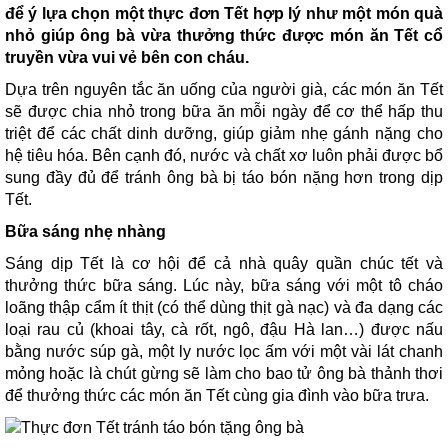
để ý lựa chọn một thực đơn Tết hợp lý như một món quà
nhỏ giúp ông bà vừa thưởng thức được món ăn Tết cổ
truyền vừa vui vẻ bên con cháu.
Dựa trên nguyên tắc ăn uống của người già, các món ăn Tết
sẽ được chia nhỏ trong bữa ăn mỗi ngày để cơ thể hấp thu
triệt để các chất dinh dưỡng, giúp giảm nhẹ gánh nặng cho
hệ tiêu hóa. Bên cạnh đó, nước và chất xơ luôn phải được bổ
sung đầy đủ để tránh ông bà bị táo bón nặng hơn trong dịp
Tết.
Bữa sáng nhẹ nhàng
Sáng dịp Tết là cơ hội để cả nhà quây quần chúc tết và
thưởng thức bữa sáng. Lúc này, bữa sáng với một tô cháo
loãng thập cẩm ít thịt (có thể dùng thịt gà nạc) và đa dạng các
loại rau củ (khoai tây, cà rốt, ngô, đậu Hà lan…) được nấu
bằng nước súp gà, một ly nước lọc ấm với một vài lát chanh
mỏng hoặc là chút gừng sẽ làm cho bao tử ông bà thảnh thơi
để thưởng thức các món ăn Tết cùng gia đình vào bữa trưa.