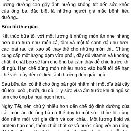
lượng đường cao gây ảnh hưởng không tốt đến sức khỏe
của ông bà, đặc biệt là những người già mắc bệnh tiểu
đường..
Bữa tối thư giãn
Kết thúc bữa tối với một lượng ít những món ăn nhẹ nhàng
hơn bữa trưa như món cá, tôm và một tô canh đậu hũ tươi,
các loại rau cải xào sẽ thay thế cho những món thịt. Chúng
cung cấp một lượng đạm vừa phải, đầy đủ vitamin và khoáng
chất, ít chất béo sẽ làm cho ông bà cảm thấy dễ chịu trước khi
đi ngủ. Hạn chế dùng món nhiều nước vào buổi tối để hạn
chế việc dậy đêm đi tiểu, ảnh hưởng đến giấc ngủ.
Sau bữa ăn, có thể cho ông bà ngồi nhâm nhi một dĩa trái cây
đủ loại: xoài, bưởi, đu đủ. 1 ly sữa vừa ấm trước khi đi ngủ sẽ
làm cho ông bà ngủ ngon hơn.
Ngày Tết, nên chú ý nhiều hơn đến chế độ dinh dưỡng của
các món ăn để ông bà có thể duy trì một sức khỏe tốt cùng
đón năm mới với gia đình và con cháu. Một lượng lipid và
protein hạn chế, thêm chút chất xơ và nước cùng với ăn uống