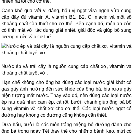
nhiên rất tốt cho cơ thể.
Canh khổ qua với vị đắng, hậu vị ngọt vừa ngon vừa cung
cấp đầy đủ vitamin A, vitamin B1, B2, C, niacin và một số
khoáng chất cần thiết cho cơ thể. Bên cạnh đó, món ăn còn
có tính mát với tác dụng giải nhiệt, giải độc và giúp bổ sung
lượng nước vào cơ thể.
Nước ép và trái cây là nguồn cung cấp chất xơ, vitamin và
khoáng chất tuyệt vời.
Hạn chế không cho ông bà dùng các loại nước giải khát có
gas gây ảnh hưởng đến sức khỏe của ông bà, bia rượu gây
hiện tượng mất nước. Thay vào đó, nên dùng các loại nước
ép rau quả như: cam ép, cà rốt, bưởi, chanh giúp ông bà bổ
sung vitamin và chất xơ cho cơ thể. Các loại nước ngọt có
đường hay không có đường cũng không cần thiết.
Dưa hấu, bưởi là các món tráng miệng bổ dưỡng dành cho
ông bà trong ngày Tết thay thế cho những bánh kẹo, mứt có