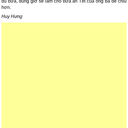
đủ bữa, đúng giờ sẽ làm cho bữa ăn Tết của ông bà dễ chịu
hơn.
Huy Hưng