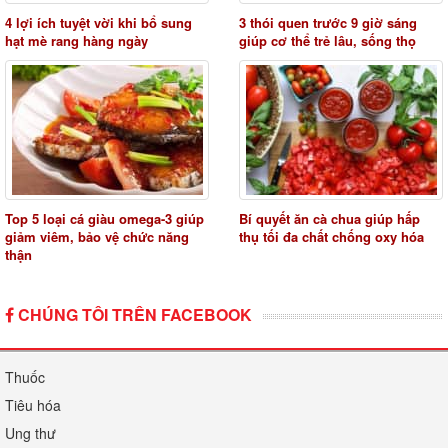
4 lợi ích tuyệt vời khi bổ sung
3 thói quen trước 9 giờ sáng
hạt mè rang hàng ngày
giúp cơ thể trẻ lâu, sống thọ
Top 5 loại cá giàu omega-3 giúp
Bí quyết ăn cà chua giúp hấp
giảm viêm, bảo vệ chức năng
thụ tối đa chất chống oxy hóa
thận
CHÚNG TÔI TRÊN FACEBOOK
Thuốc
Tiêu hóa
Ung thư