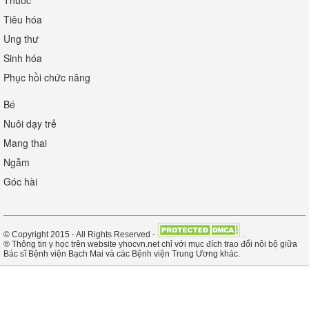
Thuốc
Tiêu hóa
Ung thư
Sinh hóa
Phục hồi chức năng
Bé
Nuôi dạy trẻ
Mang thai
Ngẫm
Góc hài
© Copyright 2015 - All Rights Reserved -
.
® Thông tin y học trên website yhocvn.net chỉ với mục đích trao đổi nội bộ giữa
Bác sĩ Bệnh viện Bạch Mai và các Bệnh viện Trung Ương khác.