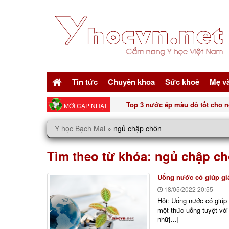
Tin tức
Chuyên khoa
Sức khoẻ
Mẹ v
Top 3 nước ép màu đỏ tốt cho n
MỚI CẬP NHẬT
Y học Bạch Mai
»
ngủ chập chờn
Tìm theo từ khóa:
ngủ chập c
Uống nước có giúp gi
18/05/2022
20:55
Hỏi: Uống nước có giúp 
một thức uống tuyệt vời
nhữ[...]