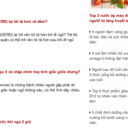
Top 3 nước ép màu đỏ
người bị tăng huyết 
ERD) lại tồi tệ hơn về đêm?
5 nguồn đạm vàng giú
GERD) lại trở nên tồi tệ hơn khi đi ngủ? Trả lời:
tế bài, bảo vệ sức khỏ
quản có thể trở nên tồi tệ hơn sau khi đi ngủ
diện
6 sai lầm khiến bổ s
omega-3 không đạt hiệ
Người sau 60 tuổi nê
ủ ít và chập chờn hay tỉnh giấc giữa chừng?
5 thức uống bổ dưỡng 
cao tuổi
omnia) là chứng bệnh nhiều người gặp phải do
giấc hoặc ngủ không sâu, có thể tỉnh dậy nhiều
Top 6 thực phẩm giàu
B12 tự nhiên nên thêm
đơn
5 chất dinh dưỡng cầ
cường khi bước sang tu
ước khi ngủ 2 giờ
niên