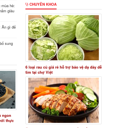
CHUYÊN KHOA
g mùa hè:
hẩm giàu
: Ăn gì để
i bổ sung
6 loại rau củ giá rẻ hỗ trợ bảo vệ dạ dày dễ
tìm tại chợ Việt
ủ ngon
với thực