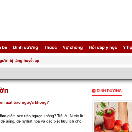
à bé
Dinh dưỡng
Thuốc
Vợ chồng
Hỏi đáp y học
Y họ
gười bị tăng huyết áp
hờn
DINH DƯỠNG
ảm axit trào ngược không?
làm giảm axit trào ngược không? Trả lời: Nước là
 để uống, để hydrat hóa và đặc biệt hữu ích cho