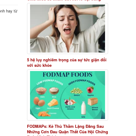
ệnh hay từ
5 hệ lụy nghiêm trọng của sự tức giận đối
với sức khỏe
FODMAPs: Kẻ Thù Thầm Lặng Đằng Sau
Những Cơn Đau Quặn Thắt Của Hội Chứng