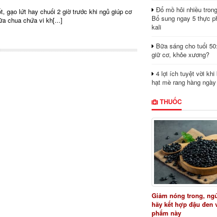
Đổ mồ hôi nhiều tron
t, gạo lứt hay chuối 2 giờ trước khi ngủ giúp cơ
Bổ sung ngay 5 thực p
a chua chứa vi kh[...]
kali
Bữa sáng cho tuổi 50
giữ cơ, khỏe xương?
4 lợi ích tuyệt vời kh
hạt mè rang hàng ngày
THUỐC
Giảm nóng trong, ng
hãy kết hợp đậu đen 
phẩm này