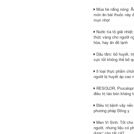
Mùa hè nắng nóng: Ă
món ăn bài thuốc này 
mụn nhọt
Nước tía tô giải nhiệt
thức vàng cho người ng
hòa, hay ăn đồ lạnh
Dâu tằm: bổ huyết, tr
cực tốt không thể bỏ q
5 loại thực phẩm chứ
người bị huyết áp cao 
RESOLOR, Prucalopri
điều trị táo bón kháng tr
Điều trị bệnh vảy nến
phương pháp Đông y
Men Vi Sinh: Tốt cho
người, nhưng liệu có ph
dược” cho tất cả?