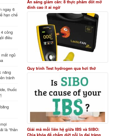
Ăn sáng giảm cân: 8 thực phẩm đốt mỡ
đỉnh cao ít ai ngờ
n ngay 6
để hạn chế
: 4 công
ồi điều
ị mất ngủ
ua
Quy trình Test hydrogen qua hơi thở
c năng
nên tránh
de, thuốc
ị
 bằng
 mọi
Giải mã mối liên hệ giữa IBS và SIBO:
ải là “thần
Chìa khóa để chấm dứt nỗi lo đại tràng