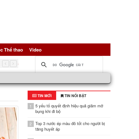
c Thể thao
Video
5 nguồn đạm vàng giúp trẻ hóa tế bài, bảo vệ sức khỏe toàn d
TIN MỚI
TIN NỔI BẬT
5 yếu tố quyết định hiệu quả giảm mỡ
1
bụng khi đi bộ
Top 3 nước ép màu đỏ tốt cho người bị
2
tăng huyết áp