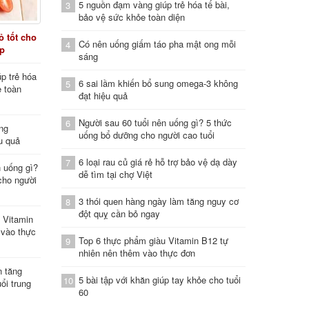
5 nguồn đạm vàng giúp trẻ hóa tế bài,
3
bảo vệ sức khỏe toàn diện
 tốt cho
Có nên uống giấm táo pha mật ong mỗi
4
áp
sáng
p trẻ hóa
6 sai lầm khiến bổ sung omega-3 không
5
e toàn
đạt hiệu quả
Người sau 60 tuổi nên uống gì? 5 thức
6
ung
uống bổ dưỡng cho người cao tuổi
u quả
6 loại rau củ giá rẻ hỗ trợ bảo vệ dạ dày
7
n uống gì?
dễ tìm tại chợ Việt
cho người
3 thói quen hàng ngày làm tăng nguy cơ
8
đột quỵ cần bỏ ngay
 Vitamin
 vào thực
Top 6 thực phẩm giàu Vitamin B12 tự
9
nhiên nên thêm vào thực đơn
n tăng
5 bài tập với khăn giúp tay khỏe cho tuổi
10
ổi trung
60