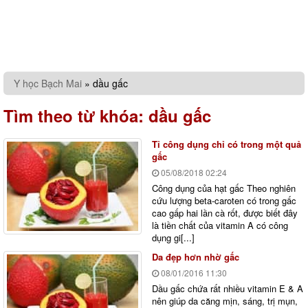
Y học Bạch Mai
»
dầu gấc
Tìm theo từ khóa:
dầu gấc
Tỉ công dụng chỉ có trong một quả
gấc
05/08/2018
02:24
Công dụng của hạt gấc Theo nghiên
cứu lượng beta-caroten có trong gấc
cao gấp hai lần cà rốt, được biết đây
là tiền chất của vitamin A có công
dụng gi[...]
Da đẹp hơn nhờ gấc
08/01/2016
11:30
Dầu gấc chứa rất nhiều vitamin E & A
nên giúp da căng mịn, sáng, trị mụn,