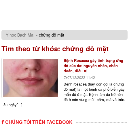
Y học Bạch Mai
»
chứng đỏ mặt
Tìm theo từ khóa:
chứng đỏ mặt
Bệnh Rosacea gây tình trạng ửng
đỏ của da: nguyên nhân, chẩn
đoán, điều trị
07/12/2022
11:42
Bệnh rosacea (hay còn gọi là chứng
đỏ mặt) là một bệnh da phổ biến gây
mẩn đỏ ở mặt. Bệnh làm da trở nên
đỏ ở các vùng mũi, cằm, má và trán.
Lâu ngày[...]
CHÚNG TÔI TRÊN FACEBOOK