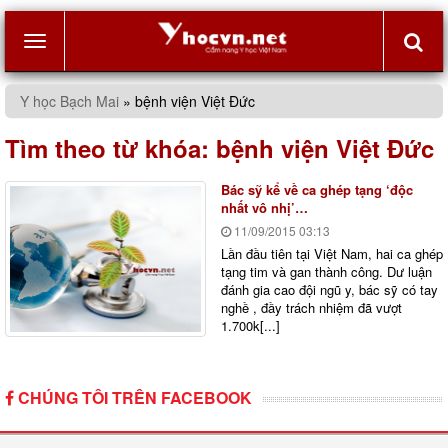
Toggle
Y học Bạch Mai
»
bệnh viện Việt Đức
navigation
Tìm theo từ khóa:
bệnh viện Việt Đức
Bác sỹ kể về ca ghép tạng ‘độc
nhất vô nhị’…
11/09/2015
03:13
Lần đầu tiên tại Việt Nam, hai ca ghép
tạng tim và gan thành công. Dư luận
đánh gia cao đội ngũ y, bác sỹ có tay
nghề , đầy trách nhiệm đã vượt
1.700k[...]
CHÚNG TÔI TRÊN FACEBOOK