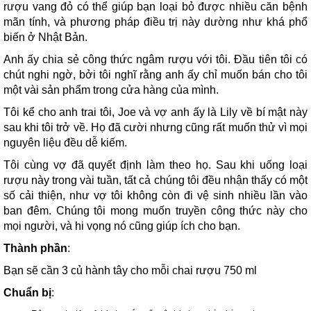
rượu vang đỏ có thể giúp bạn loại bỏ được nhiều căn bệnh
mãn tính, và phương pháp điều trị này dường như khá phổ
biến ở Nhật Bản.
Anh ấy chia sẻ công thức ngâm rượu với tôi. Đầu tiên tôi có
chút nghi ngờ, bởi tôi nghĩ rằng anh ấy chỉ muốn bán cho tôi
một vài sản phẩm trong cửa hàng của mình.
Tôi kể cho anh trai tôi, Joe và vợ anh ấy là Lily về bí mật này
sau khi tôi trở về. Họ đã cười nhưng cũng rất muốn thử vì mọi
nguyên liệu đều dễ kiếm.
Tôi cùng vợ đã quyết định làm theo họ. Sau khi uống loại
rượu này trong vài tuần, tất cả chúng tôi đều nhận thấy có một
số cải thiện, như vợ tôi không còn đi vệ sinh nhiều lần vào
ban đêm. Chúng tôi mong muốn truyền công thức này cho
mọi người, và hi vọng nó cũng giúp ích cho bạn.
Thành phần
:
Bạn sẽ cần 3 củ hành tây cho mỗi chai rượu 750 ml
Chuẩn bị
: