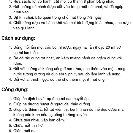
Rửa sạch, lột vỏ hành, cắt mỗi củ thành 8 phần bằng nhau.
Đặt những củ hành được cắt vào trong một cái chai, và đổ ngập
rượu vào.
Bịt kín chai, bảo quản trong chỗ mát trong 7-8 ngày.
Chắt riêng rượu và hành khô vào hai bình đựng khác nhau, cho rượu
vào giữ lạnh.
Cách sử dụng
:
Uống mỗi lần một cốc 50 ml rượu, ngày hai lần (hoặc 20 ml với
người lớn tuổi).
Để có tác dụng tốt nhất, ăn kèm miếng hành đã ngâm cùng với
rượu.
Đối với những ai không uống được rượu, cho thêm vào một lượng
nước tương đương và đun sôi 5 phút, sau đó làm lạnh và uống.
Đối với ai thích ngọt, có thể cho thêm một ít mật ong.
Công dụng
:
Giúp ổn định huyết áp ở người cao huyết áp.
Giúp hạ đường huyết ở người đái tháo đường.
Giúp cải thiện rất tốt tật viễn thị, bệnh nhân có thể đọc được mà
không cần kính nếu họ uống thường xuyên.
Chữa tiểu nhiều vào ban đêm.
Chữa mất trí nhớ.
Giảm mỏi mắt.