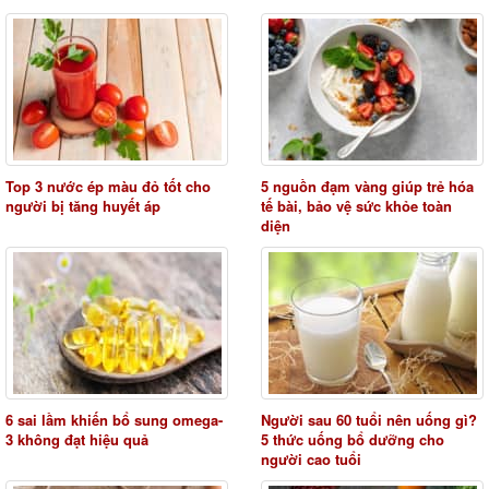
Top 3 nước ép màu đỏ tốt cho
5 nguồn đạm vàng giúp trẻ hóa
người bị tăng huyết áp
tế bài, bảo vệ sức khỏe toàn
diện
6 sai lầm khiến bổ sung omega-
Người sau 60 tuổi nên uống gì?
3 không đạt hiệu quả
5 thức uống bổ dưỡng cho
người cao tuổi