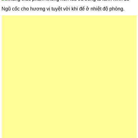
Ngũ cốc cho hương vị tuyệt vời khi để ở nhiệt độ phòng.