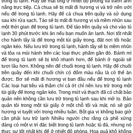
trong tủ lạnh. Hãy để mật ong ở nhiệt độ phòng và tránh ánh
nắng trực tiếp. Cà chua sẽ bị mất đi hương vị và trở nên ướt
nếu để trong tủ lạnh. Hãy để cà chua trên quầy và sử dụng
sau khi rửa sạch. Táo sẽ bị mất đi hương vị và mềm nhũn sau
một thời gian để trong tủ lạnh. Để táo trên quầy và cho vào tủ
lạnh 30 phút trước khi ăn nếu bạn muốn ăn lạnh. Nơi tốt nhất
cho hành tây là để trong một túi giấy trong, đặt nơi tối hoặc
ngăn kéo. Nếu lưu trữ trong tủ lạnh, hành tây sẽ bị mềm nhũn
và tỏa ra mùi hành trên các loại thực phẩm gần đó. Bánh mì
để trong tủ lạnh sẽ bị khô nhanh hơn, để bánh ở ngoài sẽ
tươi lâu hơn. Không nên để chuối trong tủ lạnh. Hãy để chuối
trên quầy đến khi chuối chín có đốm màu nâu là có thể ăn
được. Bơ sẽ mất đi hương vị ban đầu nếu để trong tủ lạnh
Các loại hạt tiêu và thậm chí cả ớt chỉ nên lưu trữ trong một
túi giấy để trong ngăn kéo. Trong mứt và thạch đã có chất bảo
quản nên không cần lưu trữ trong tủ lạnh sau khi mở lọ. Bảo
quản tỏi trong một túi giấy ở một chỗ tối và mát, nó sẽ giữ
hương vị tuyệt vời trong nhiều tuần. Bột gia vị không bao giờ
cần phải lưu trữ lạnh Nhiều người cho rằng cà phê xứng
đáng có một vị trí đặc biệt trong tủ lạnh hoặc tủ đá, nhưng nó
thực sự tốt nhất khi để ở nhiệt độ phòng. Hoa quả khô không