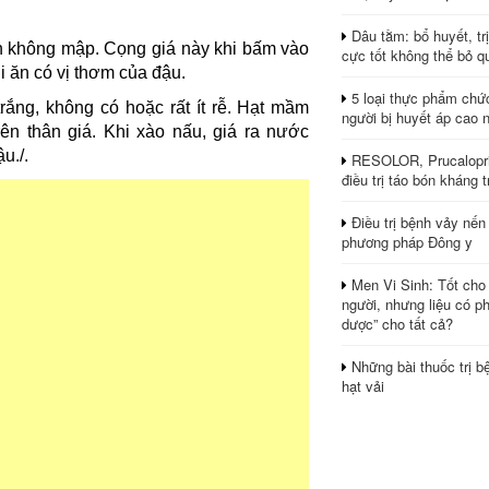
Dâu tằm: bổ huyết, tr
ân không mập. Cọng giá này khi bấm vào
cực tốt không thể bỏ q
i ăn có vị thơm của đậu.
5 loại thực phẩm chứ
rắng, không có hoặc rất ít rễ. Hạt mầm
người bị huyết áp cao 
n thân giá. Khi xào nấu, giá ra nước
u./.
RESOLOR, Prucalopri
điều trị táo bón kháng tr
Điều trị bệnh vảy nến
phương pháp Đông y
Men Vi Sinh: Tốt cho
người, nhưng liệu có ph
dược” cho tất cả?
Những bài thuốc trị b
hạt vải