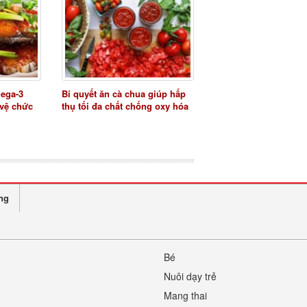
mega-3
Bí quyết ăn cà chua giúp hấp
 vệ chức
thụ tối đa chất chống oxy hóa
ng
Bé
Nuôi dạy trẻ
Mang thai