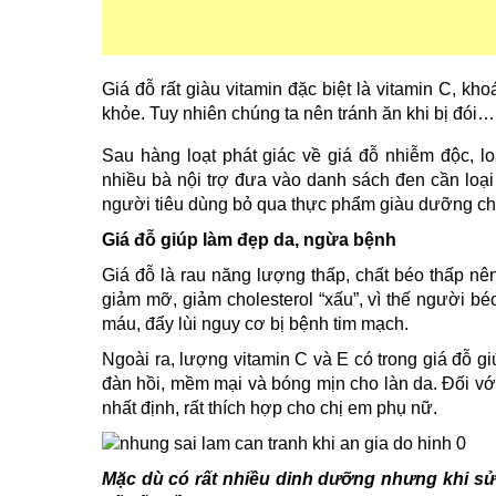
Giá đỗ rất giàu vitamin đặc biệt là vitamin C, kho
khỏe. Tuy nhiên chúng ta nên tránh ăn khi bị đói…
Sau hàng loạt phát giác về giá đỗ nhiễm độc, l
nhiều bà nội trợ đưa vào danh sách đen cần loại
người tiêu dùng bỏ qua thực phẩm giàu dưỡng ch
Giá đỗ giúp làm đẹp da, ngừa bệnh
Giá đỗ là rau năng lượng thấp, chất béo thấp nên 
giảm mỡ, giảm cholesterol “xấu”, vì thế người 
máu, đẩy lùi nguy cơ bị bệnh tim mạch.
Ngoài ra, lượng vitamin C và E có trong giá đỗ gi
đàn hồi, mềm mại và bóng mịn cho làn da. Đối vớ
nhất định, rất thích hợp cho chị em phụ nữ.
Mặc dù có rất nhiều dinh dưỡng nhưng khi sử