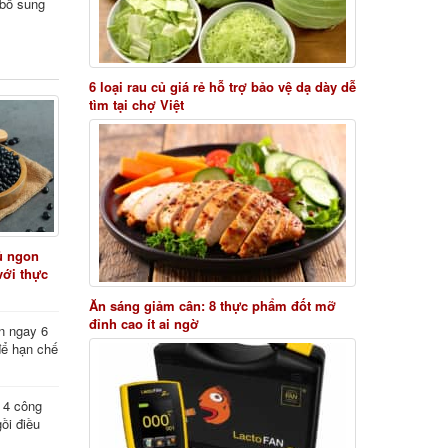
i bổ sung
6 loại rau củ giá rẻ hỗ trợ bảo vệ dạ dày dễ
tìm tại chợ Việt
ủ ngon
với thực
Ăn sáng giảm cân: 8 thực phẩm đốt mỡ
đỉnh cao ít ai ngờ
n ngay 6
để hạn chế
: 4 công
ồi điều