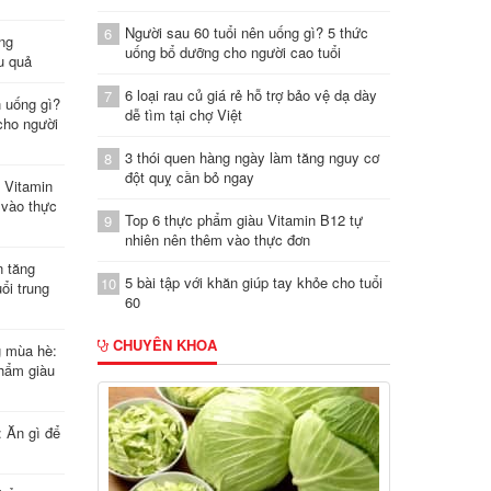
Người sau 60 tuổi nên uống gì? 5 thức
6
ung
uống bổ dưỡng cho người cao tuổi
u quả
6 loại rau củ giá rẻ hỗ trợ bảo vệ dạ dày
7
n uống gì?
dễ tìm tại chợ Việt
cho người
3 thói quen hàng ngày làm tăng nguy cơ
8
đột quỵ cần bỏ ngay
 Vitamin
 vào thực
Top 6 thực phẩm giàu Vitamin B12 tự
9
nhiên nên thêm vào thực đơn
n tăng
5 bài tập với khăn giúp tay khỏe cho tuổi
10
ổi trung
60
CHUYÊN KHOA
g mùa hè:
hẩm giàu
: Ăn gì để