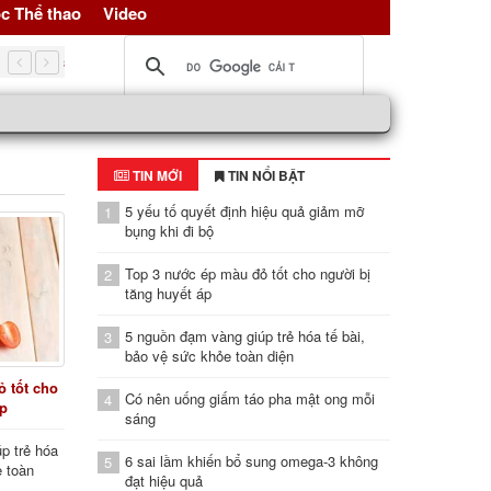
c Thể thao
Video
5 nguồn đạm vàng giúp trẻ hóa tế bài, bảo vệ sức khỏe toàn d
TIN MỚI
TIN NỔI BẬT
5 yếu tố quyết định hiệu quả giảm mỡ
1
bụng khi đi bộ
Top 3 nước ép màu đỏ tốt cho người bị
2
tăng huyết áp
5 nguồn đạm vàng giúp trẻ hóa tế bài,
3
bảo vệ sức khỏe toàn diện
 tốt cho
Có nên uống giấm táo pha mật ong mỗi
4
áp
sáng
p trẻ hóa
6 sai lầm khiến bổ sung omega-3 không
5
e toàn
đạt hiệu quả