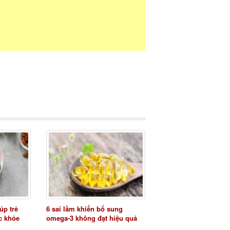
úp trẻ
6 sai lầm khiến bổ sung
ức khỏe
omega-3 không đạt hiệu quả