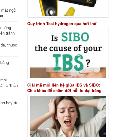
ị mất ngủ
ua
Quy trình Test hydrogen qua hơi thở
c năng
nên tránh
de, thuốc
ị
 bằng
 mọi
Giải mã mối liên hệ giữa IBS và SIBO:
ải là “thần
Chìa khóa để chấm dứt nỗi lo đại tràng
ệnh hay từ