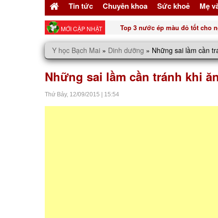
Tin tức
Chuyên khoa
Sức khoẻ
Mẹ v
Top 3 nước ép màu đỏ tốt cho n
MỚI CẬP NHẬT
Y học Bạch Mai
»
Dinh dưỡng
»
Những sai lầm cần tr
Những sai lầm cần tránh khi ăn
Thứ Bảy,
12/09/2015
|
15:54