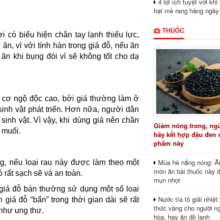
4 lợi ích tuyệt vời kh
hạt mè rang hàng ngày
THUỐC
 có biểu hiện chân tay lạnh thiếu lực,
ăn, vì với tính hàn trong giá đỗ, nếu ăn
ăn khi bụng đói vì sẽ không tốt cho dạ
 cơ ngộ độc cao, bởi giá thường làm ở
 sinh vật phát triển. Hơn nữa, người dân
sinh vật.
Vì vậy, khi dùng giá nên chần
Giảm nóng trong, ng
 muối.
hãy kết hợp đậu đen 
phẩm này
Mùa hè nắng nóng: Ă
ng, nếu loại rau này được làm theo một
món ăn bài thuốc này 
 rất sạch sẽ và an toàn.
mụn nhọt
m giá đỗ bán thường sử dụng một số loại
Nước tía tô giải nhiệt
 giá đỗ “bẩn” trong thời gian dài sẽ rất
thức vàng cho người ng
 như ung thư.
hòa, hay ăn đồ lạnh