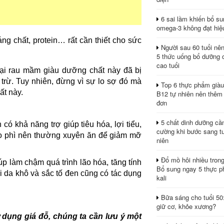
6 sai lầm khiến bổ s
omega-3 không đạt hiệ
áng chất, protein… rất cần thiết cho sức
Người sau 60 tuổi nê
5 thức uống bổ dưỡng 
cao tuổi
oại rau mầm giàu dưỡng chất này đã bị
 trừ. Tuy nhiên, đừng vì sự lo sợ đó mà
Top 6 thực phẩm giàu
ất này.
B12 tự nhiên nên thêm
đơn
5 chất dinh dưỡng cầ
có khả năng trợ giúp tiêu hóa, lợi tiểu,
cường khi bước sang tu
béo phì nên thường xuyên ăn để giảm mỡ
niên
Đổ mồ hôi nhiều tron
úp làm chậm quá trình lão hóa, tăng tính
Bổ sung ngay 5 thực p
i da khô và sắc tố đen cũng có tác dụng
kali
Bữa sáng cho tuổi 50
giữ cơ, khỏe xương?
 dụng giá đỗ, chúng ta cần lưu ý một