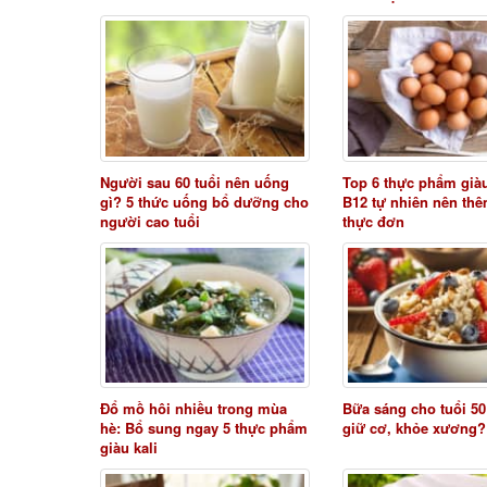
Người sau 60 tuổi nên uống
Top 6 thực phẩm già
gì? 5 thức uống bổ dưỡng cho
B12 tự nhiên nên th
người cao tuổi
thực đơn
Đổ mồ hôi nhiều trong mùa
Bữa sáng cho tuổi 50
hè: Bổ sung ngay 5 thực phẩm
giữ cơ, khỏe xương?
giàu kali