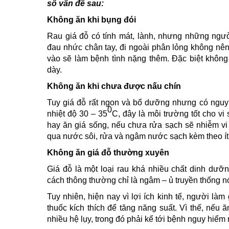
số vấn đề sau:
Không ăn khi bụng đói
Rau giá đỗ có tính mát, lành, nhưng những người
đau nhức chân tay, đi ngoài phân lỏng không nên 
vào sẽ làm bệnh tình nặng thêm. Đặc biệt không 
dày.
Không ăn khi chưa được nấu chín
Tuy giá đỗ rất ngon và bổ dưỡng nhưng có nguy
0
nhiệt độ 30 – 35
C, đây là môi trường tốt cho vi
hay ăn giá sống, nếu chưa rửa sạch sẽ nhiễm vi 
qua nước sôi, rửa và ngâm nước sạch kèm theo ít
Không ăn giá đỗ thường xuyên
Giá đỗ là một loại rau khá nhiều chất dinh dưỡ
cách thông thường chỉ là ngâm – ủ truyền thống nó
Tuy nhiên, hiện nay vì lợi ích kinh tế, người là
thuốc kích thích để tăng năng suất. Vì thế, nếu ăn
nhiều hệ lụy, trong đó phải kể tới bệnh nguy hiểm