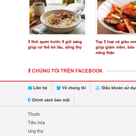
3 thói quen trước 9 giờ sáng
Top 5 loại cá giàu o
giúp cơ thể trẻ lâu, sống thọ
giúp giảm viêm, bảo
năng thận
CHÚNG TÔI TRÊN FACEBOOK
Liên hệ
Về chúng tôi
Điều khoản sử dụ
Chính sách bảo mật
Thuốc
Tiêu hóa
Ung thư