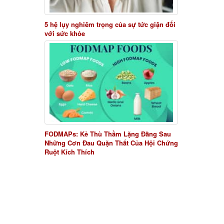
5 hệ lụy nghiêm trọng của sự tức giận đối
với sức khỏe
FODMAPs: Kẻ Thù Thầm Lặng Đằng Sau
Những Cơn Đau Quặn Thắt Của Hội Chứng
Ruột Kích Thích