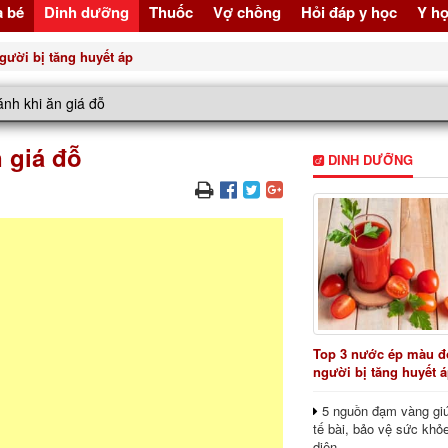
à bé
Dinh dưỡng
Thuốc
Vợ chồng
Hỏi đáp y học
Y họ
gười bị tăng huyết áp
ánh khi ăn giá đỗ
 giá đỗ
DINH DƯỠNG
Top 3 nước ép màu đỏ
người bị tăng huyết 
5 nguồn đạm vàng giú
tế bài, bảo vệ sức khỏ
diện