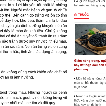
4 lợi ích tuyệt vời kh
hạt mè rang hàng ngày
rol lớn. Lời khuyên tốt nhất là những
ịt lộn. Người mắc bệnh về gan, tỳ vị: Tỳ
THUỐC
cơ thể. Bên cạnh đó trứng vịt lộn có tính
ễ đầy hơi, khó tiêu, thậm chí là bị đau
ác chuyên gia dinh dưỡng khuyên nên ăn
i vì đây là món ăn khó tiêu. Chú ý không
i có thể ăn, tuyệt đối tránh ăn rau răm:
ần nào tránh được suy nhược, thiếu máu,
ánh ăn rau răm. Nên ăn trứng vịt lộn cùng
ùi thơm hắc, tính ấm, tác dụng ấm bụng,
Giảm nóng trong, ng
hãy kết hợp đậu đen 
phẩm này
u ăn không đúng cách khiến các chất bổ
ười ăn bị ảnh hưởng.
Mùa hè nắng nóng: Ă
món ăn bài thuốc này 
mụn nhọt
sterol trong máu. Những người có bệnh
Nước tía tô giải nhiệt
ỡ, tim mạch, gout… nên kiêng trứng vịt
thức vàng cho người ng
uy cơ nhồi máu cơ tim và đột quỵ.
hòa, hay ăn đồ lạnh