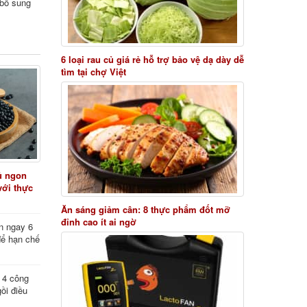
i bổ sung
6 loại rau củ giá rẻ hỗ trợ bảo vệ dạ dày dễ
tìm tại chợ Việt
ủ ngon
với thực
Ăn sáng giảm cân: 8 thực phẩm đốt mỡ
đỉnh cao ít ai ngờ
n ngay 6
để hạn chế
: 4 công
ồi điều