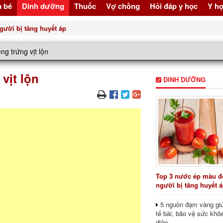
à bé
Dinh dưỡng
Thuốc
Vợ chồng
Hỏi đáp y học
Y họ
gười bị tăng huyết áp
ng trứng vịt lộn
vịt lộn
DINH DƯỠNG
Top 3 nước ép màu đỏ
người bị tăng huyết 
5 nguồn đạm vàng giú
tế bài, bảo vệ sức khỏ
diện