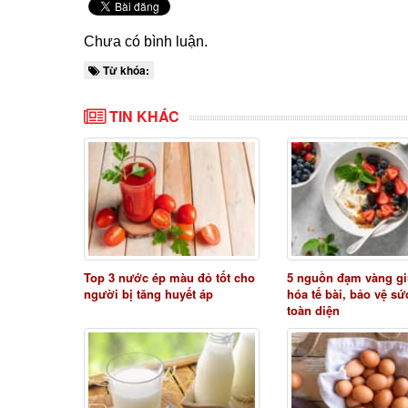
Chưa có bình luận.
Từ khóa:
TIN KHÁC
Top 3 nước ép màu đỏ tốt cho
5 nguồn đạm vàng gi
người bị tăng huyết áp
hóa tế bài, bảo vệ s
toàn diện