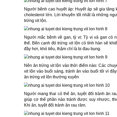
Người bệnh cao huyết áp: Huyết áp sẽ gia tăng 
cholesterol lớn. Lời khuyên tốt nhất là những n
trứng vịt lộn.
Người mắc bệnh về gan, tỳ vị: Tỳ vị và gan có n
thể. Bên cạnh đó trứng vịt lộn có tính hàn sẽ kh
đầy hơi, khó tiêu, thậm chí là bị đau bụng.
Nên ăn trứng vịt lộn vào thời điểm nào: Các chu
vịt lộn vào buổi sáng, tránh ăn vào buổi tối vì 
ăn trứng vịt lộn thường xuyên
Người mang thai có thể ăn, tuyệt đối tránh ăn ra
giúp cơ thể phần nào tránh được suy nhược, thi
Khi ăn, tuyệt đối tránh ăn rau răm.