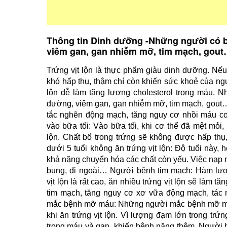
Thông tin Dinh dưỡng -Những người có b
viêm gan, gan nhiễm mỡ, tim mạch, gout… 
Trứng vịt lộn là thực phẩm giàu dinh dưỡng. Nế
khó hấp thụ, thậm chí còn khiến sức khoẻ của ng
lộn dễ làm tăng lượng cholesterol trong máu. N
đường, viêm gan, gan nhiễm mỡ, tim mạch, gout… n
tắc nghẽn động mạch, tăng nguy cơ nhồi máu cơ 
vào bữa tối: Vào bữa tối, khi cơ thể đã mệt mỏi,
lộn. Chất bổ trong trứng sẽ không được hấp thụ,
dưới 5 tuổi không ăn trứng vịt lộn: Độ tuổi này, 
khả năng chuyển hóa các chất còn yếu. Việc nạp 
bụng, đi ngoài… Người bệnh tim mạch: Hàm lượn
vịt lộn là rất cao, ăn nhiều trứng vịt lộn sẽ làm t
tim mạch, tăng nguy cơ xơ vữa động mạch, tác 
mắc bệnh mỡ máu: Những người mắc bệnh mỡ má
khi ăn trứng vịt lộn. Vì lượng đạm lớn trong trứng
trong máu và gan, khiến bệnh nặng thêm. Người b