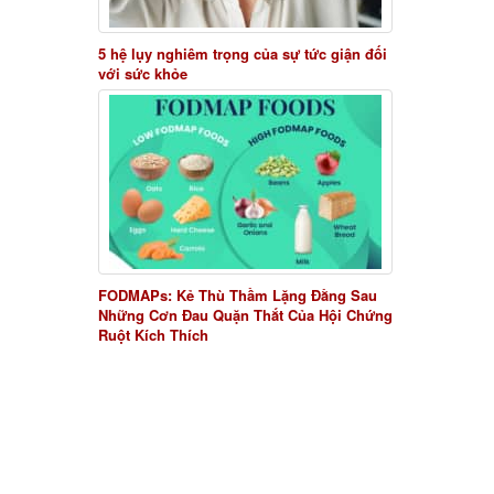
5 hệ lụy nghiêm trọng của sự tức giận đối
với sức khỏe
FODMAPs: Kẻ Thù Thầm Lặng Đằng Sau
Những Cơn Đau Quặn Thắt Của Hội Chứng
Ruột Kích Thích