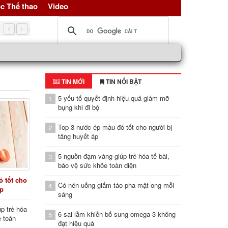
c Thể thao
Video
5 nguồn đạm vàng giúp trẻ hóa tế bài, bảo vệ sức khỏe toàn d
TIN MỚI
TIN NỔI BẬT
5 yếu tố quyết định hiệu quả giảm mỡ
1
bụng khi đi bộ
Top 3 nước ép màu đỏ tốt cho người bị
2
tăng huyết áp
5 nguồn đạm vàng giúp trẻ hóa tế bài,
3
bảo vệ sức khỏe toàn diện
 tốt cho
Có nên uống giấm táo pha mật ong mỗi
4
áp
sáng
p trẻ hóa
6 sai lầm khiến bổ sung omega-3 không
5
e toàn
đạt hiệu quả