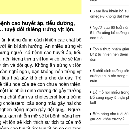
6 sai lầm khiến bổ s
omega-3 không đạt hiệ
ệnh cao huyết áp, tiểu đường,
Người sau 60 tuổi nê
tuyệ đối tkiêng trứng vịt lộn.
5 thức uống bổ dưỡng 
cao tuổi
u ăn không đúng cách khiến các chất bổ
ười ăn bị ảnh hưởng. Ăn nhiều trứng vịt
Top 6 thực phẩm giàu
hững người có bệnh cao huyết áp, tiểu
B12 tự nhiên nên thêm
đơn
ên kiêng trứng vịt lộn vì có thể sẽ làm
tim và đột quỵ. Không ăn trứng vịt lộn
5 chất dinh dưỡng cầ
 cần nghỉ ngơi, bạn không nên trứng vịt
cường khi bước sang tu
 tiêu hoá gây khó chịu cho dạ dày. Trẻ
niên
hệ tiêu hoá của trẻ còn chưa hoàn thiện,
một lúc nhiều dinh dưỡng dễ gây trướng
Đổ mồ hôi nhiều tron
Bổ sung ngay 5 thực p
g chất đạm và cholesterol trong trứng
kali
ăng cholesterol xấu trong máu gây hại cho
nghẽn động mạch gây đột quỵ,.. Người
Bữa sáng cho tuổi 50
u, gan nhiễm mỡ sẽ bị bệnh nặng hơn
giữ cơ, khỏe xương?
 vịt lộn sẽ kích thích sự tích tụ của mỡ
ệnh cao huyết áp: Huyết áp sẽ gia tăng