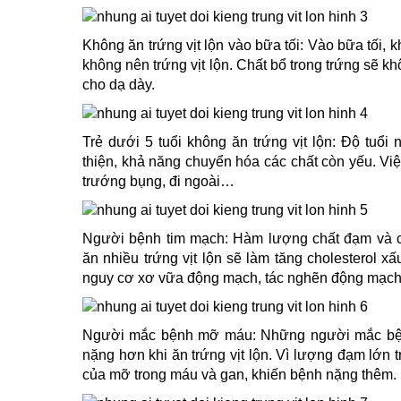
Không ăn trứng vịt lộn vào bữa tối: Vào bữa tối, k
không nên trứng vịt lộn. Chất bổ trong trứng sẽ k
cho dạ dày.
Trẻ dưới 5 tuổi không ăn trứng vịt lộn: Độ tuổi
thiện, khả năng chuyển hóa các chất còn yếu. Vi
trướng bụng, đi ngoài…
Người bệnh tim mạch: Hàm lượng chất đạm và chol
ăn nhiều trứng vịt lộn sẽ làm tăng cholesterol x
nguy cơ xơ vữa động mạch, tác nghẽn động mạch 
Người mắc bệnh mỡ máu: Những người mắc bệ
nặng hơn khi ăn trứng vịt lộn. Vì lượng đạm lớn tro
của mỡ trong máu và gan, khiến bệnh nặng thêm.