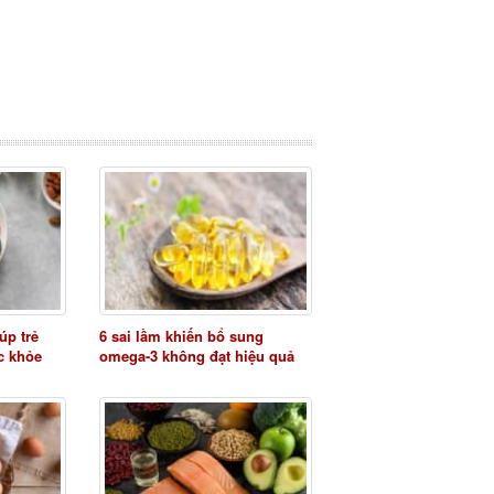
úp trẻ
6 sai lầm khiến bổ sung
ức khỏe
omega-3 không đạt hiệu quả