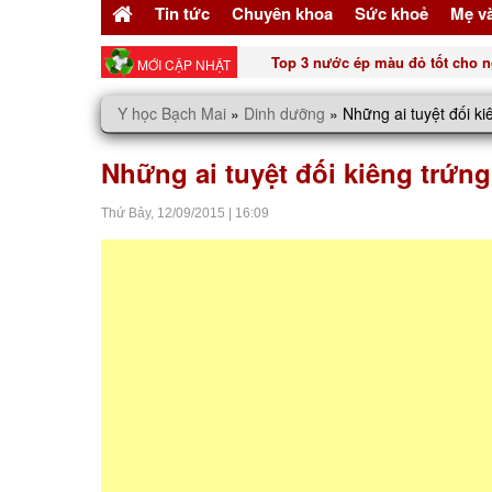
Tin tức
Chuyên khoa
Sức khoẻ
Mẹ v
Top 3 nước ép màu đỏ tốt cho n
MỚI CẬP NHẬT
Y học Bạch Mai
»
Dinh dưỡng
»
Những ai tuyệt đối kiê
Những ai tuyệt đối kiêng trứng 
Thứ Bảy,
12/09/2015
|
16:09