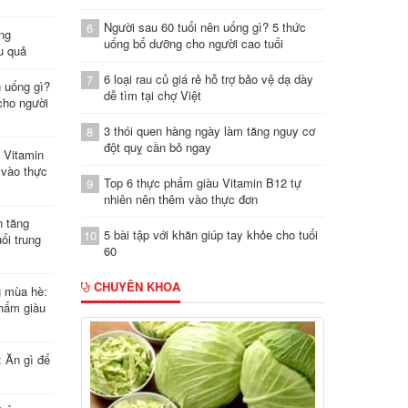
Người sau 60 tuổi nên uống gì? 5 thức
6
ung
uống bổ dưỡng cho người cao tuổi
u quả
6 loại rau củ giá rẻ hỗ trợ bảo vệ dạ dày
7
n uống gì?
dễ tìm tại chợ Việt
cho người
3 thói quen hàng ngày làm tăng nguy cơ
8
đột quỵ cần bỏ ngay
 Vitamin
 vào thực
Top 6 thực phẩm giàu Vitamin B12 tự
9
nhiên nên thêm vào thực đơn
n tăng
5 bài tập với khăn giúp tay khỏe cho tuổi
10
ổi trung
60
CHUYÊN KHOA
g mùa hè:
hẩm giàu
: Ăn gì để