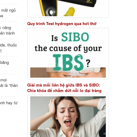
ị mất ngủ
ua
Quy trình Test hydrogen qua hơi thở
c năng
nên tránh
de, thuốc
ị
 bằng
 mọi
Giải mã mối liên hệ giữa IBS và SIBO:
ải là “thần
Chìa khóa để chấm dứt nỗi lo đại tràng
ệnh hay từ