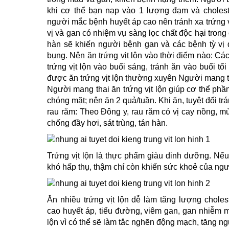
khi cơ thể bạn nạp vào 1 lượng đạm và choleste
người mắc bệnh huyết áp cao nên tránh xa trứng v
vị và gan có nhiệm vụ sàng lọc chất độc hại trong 
hàn sẽ khiến người bệnh gan và các bệnh tỳ vị d
bụng. Nên ăn trứng vịt lộn vào thời điểm nào: C
trứng vịt lộn vào buổi sáng, tránh ăn vào buổi tố
được ăn trứng vịt lộn thường xuyên Người mang tha
Người mang thai ăn trứng vịt lộn giúp cơ thể ph
chóng mặt; nên ăn 2 quả/tuần. Khi ăn, tuyệt đối tr
rau răm: Theo Đông y, rau răm có vị cay nồng, m
chống đầy hơi, sát trùng, tán hàn.
Trứng vịt lộn là thực phẩm giàu dinh dưỡng. Nế
khó hấp thụ, thậm chí còn khiến sức khoẻ của ng
Ăn nhiều trứng vịt lộn dễ làm tăng lượng chole
cao huyết áp, tiểu đường, viêm gan, gan nhiễm m
lộn vì có thể sẽ làm tắc nghẽn động mạch, tăng ng