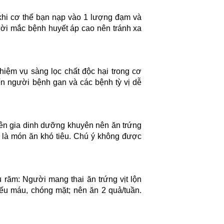
khi cơ thể bạn nạp vào 1 lượng đạm và
gười mắc bệnh huyết áp cao nên tránh xa
hiệm vụ sàng lọc chất độc hại trong cơ
iến người bệnh gan và các bệnh tỳ vị dễ
yên gia dinh dưỡng khuyên nên ăn trứng
đây là món ăn khó tiêu. Chú ý không được
u răm: Người mang thai ăn trứng vịt lộn
ếu máu, chóng mặt; nên ăn 2 quả/tuần.