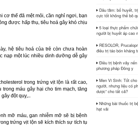
Dâu tằm: bổ huyết, tr
cực tốt không thể bỏ q
hi cơ thể đã mệt mỏi, cần nghỉ ngơi, bạn
hông được hấp thụ, tiêu hoá gây khó chịu
5 loại thực phẩm chứ
người bị huyết áp cao 
RESOLOR, Prucalopri
 này, hệ tiêu hoá của trẻ còn chưa hoàn
điều trị táo bón kháng tr
ệc nạp một lúc nhiều dinh dưỡng dễ gây
Điều trị bệnh vảy nến
phương pháp Đông y
Men Vi Sinh: Tốt cho
esterol trong trứng vịt lộn là rất cao,
người, nhưng liệu có ph
ấu trong máu gây hại cho tim mạch, tăng
dược” cho tất cả?
gây đột quỵ,..
Những bài thuốc trị b
hạt vải
nh mỡ máu, gan nhiễm mỡ sẽ bị bệnh
ng trứng vịt lộn sẽ kích thích sự tích tụ