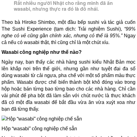
Rất nhiều người Nhật cho rằng mình đã ăn
wasabi, nhưng thực ra đó là đồ nhái.
Theo bà Hiroko Shimbo, một đầu bếp sushi và tác giả cuốn
The Sushi Experience (tạm dịch: Trải nghiệm Sushi),
“99%
nghe có vẻ cũng gần chính xác, nhưng có thể là 95%.”
Ngay
cả nếu có wasabi thật, thì cũng chỉ là một chút xíu.
Wasabi công nghiệp như thế nào?
Ngày nay, bạn thấy các nhà hàng sushi kiểu Nhật Bản mọc
lên khắp nơi trên thế giới, nhưng gần như tuyệt đại đa số
dùng wasabi từ cải ngựa, pha chế với một số phẩm màu thực
phẩm. Wasabi được chế biến thành bột khô đóng vào trong
hộp hoặc bán từng bao từng bao cho các nhà hàng. Chỉ cần
vài phút để pha bột đã làm sẵn với chút nước là thực khách
đã có một đĩa wasabi để bắt đầu vừa ăn vừa xuýt xoa như
bạn đã từng thấy.
Hộp “wasabi” công nghiệp chế sẵn