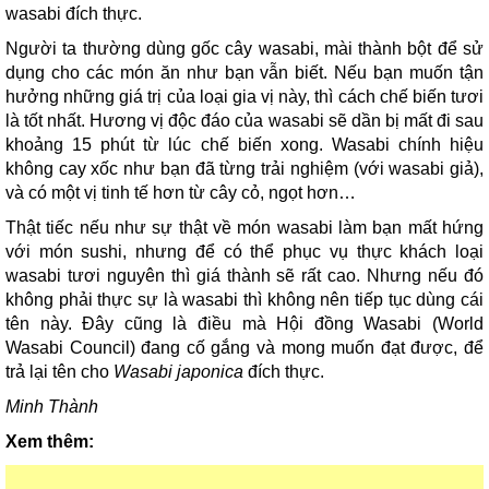
wasabi đích thực.
Người ta thường dùng gốc cây wasabi, mài thành bột để sử
dụng cho các món ăn như bạn vẫn biết. Nếu bạn muốn tận
hưởng những giá trị của loại gia vị này, thì cách chế biến tươi
là tốt nhất. Hương vị độc đáo của wasabi sẽ dần bị mất đi sau
khoảng 15 phút từ lúc chế biến xong. Wasabi chính hiệu
không cay xốc như bạn đã từng trải nghiệm (với wasabi giả),
và có một vị tinh tế hơn từ cây cỏ, ngọt hơn…
Thật tiếc nếu như sự thật về món wasabi làm bạn mất hứng
với món sushi, nhưng để có thể phục vụ thực khách loại
wasabi tươi nguyên thì giá thành sẽ rất cao. Nhưng nếu đó
không phải thực sự là wasabi thì không nên tiếp tục dùng cái
tên này. Đây cũng là điều mà Hội đồng Wasabi (World
Wasabi Council) đang cố gắng và mong muốn đạt được, để
trả lại tên cho
Wasabi japonica
đích thực.
Minh Thành
Xem thêm: