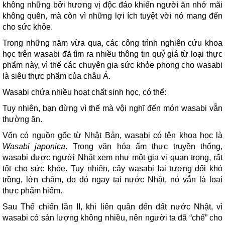
không những bởi hương vị độc đáo khiến người ăn nhớ mãi
không quên, mà còn vì những lợi ích tuyệt vời nó mang đến
cho sức khỏe.
Trong những năm vừa qua, các công trình nghiên cứu khoa
học trên wasabi đã tìm ra nhiều thông tin quý giá từ loại thực
phẩm này, vì thế các chuyên gia sức khỏe phong cho wasabi
là siêu thực phẩm của châu Á.
Wasabi chứa nhiều hoạt chất sinh học, có thể:
Tuy nhiên, bạn đừng vì thế mà vội nghĩ đến món wasabi vẫn
thường ăn.
Vốn có nguồn gốc từ Nhật Bản, wasabi có tên khoa học là
Wasabi japonica
. Trong văn hóa ẩm thực truyền thống,
wasabi được người Nhật xem như một gia vị quan trọng, rất
tốt cho sức khỏe. Tuy nhiên, cây wasabi lại tương đối khó
trồng, lớn chậm, do đó ngay tại nước Nhật, nó vẫn là loại
thực phẩm hiếm.
Sau Thế chiến lần II, khi liên quân đến đất nước Nhật, vì
wasabi có sản lượng không nhiều, nên người ta đã “chế” cho