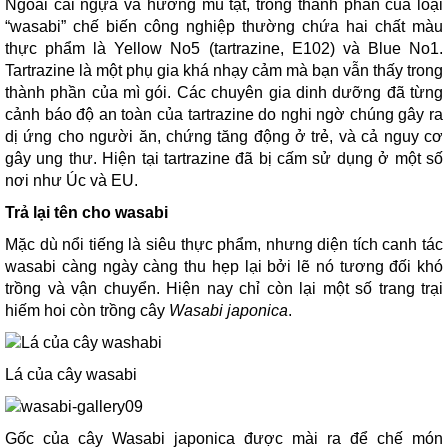
Ngoài cải ngựa và hương mù tạt, trong thành phần của loại
“wasabi” chế biến công nghiệp thường chứa hai chất màu
thực phẩm là Yellow No5 (tartrazine, E102) và Blue No1.
Tartrazine là một phụ gia khá nhạy cảm mà bạn vẫn thấy trong
thành phần của mì gói. Các chuyên gia dinh dưỡng đã từng
cảnh báo độ an toàn của tartrazine do nghi ngờ chúng gây ra
dị ứng cho người ăn, chứng tăng động ở trẻ, và cả nguy cơ
gây ung thư. Hiện tại tartrazine đã bị cấm sử dụng ở một số
nơi như Úc và EU.
Trả lại tên cho wasabi
Mặc dù nổi tiếng là siêu thực phẩm, nhưng diện tích canh tác
wasabi càng ngày càng thu hẹp lại bởi lẽ nó tương đối khó
trồng và vận chuyển. Hiện nay chỉ còn lại một số trang trại
hiếm hoi còn trồng cây
Wasabi japonica
.
Lá của cây wasabi
Gốc của cây Wasabi japonica được mài ra để chế món