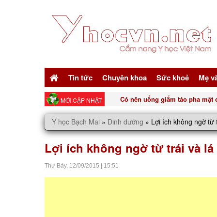
Tin tức
Chuyên khoa
Sức khoẻ
Mẹ v
Có nên uống giấm táo pha mật ong mỗi sáng
MỚI CẬP NHẬT
Y học Bạch Mai
»
Dinh dưỡng
»
Lợi ích không ngờ từ 
Lợi ích không ngờ từ trái và l
Thứ Bảy,
12/09/2015
|
15:51