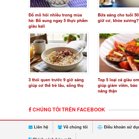
Đổ mồ hôi nhiều trong mùa
Bữa sáng cho tuổi 50
hè: Bổ sung ngay 5 thực phẩm
giữ cơ, khỏe xương?
giàu kali
3 thói quen trước 9 giờ sáng
Top 5 loại cá giàu o
giúp cơ thể trẻ lâu, sống thọ
giúp giảm viêm, bảo
năng thận
CHÚNG TÔI TRÊN FACEBOOK
Liên hệ
Về chúng tôi
Điều khoản sử dụ