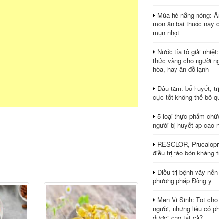
Mùa hè nắng nóng: Ă
món ăn bài thuốc này 
mụn nhọt
Nước tía tô giải nhiệt
thức vàng cho người ng
hòa, hay ăn đồ lạnh
Dâu tằm: bổ huyết, tr
cực tốt không thể bỏ q
5 loại thực phẩm chứ
người bị huyết áp cao 
RESOLOR, Prucalopri
điều trị táo bón kháng tr
Điều trị bệnh vảy nến
phương pháp Đông y
Men Vi Sinh: Tốt cho
người, nhưng liệu có ph
dược” cho tất cả?