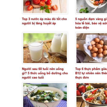
Top 3 nước ép màu đỏ tốt cho
5 nguồn đạm vàng gi
người bị tăng huyết áp
hóa tế bài, bảo vệ s
toàn diện
Người sau 60 tuổi nên uống
Top 6 thực phẩm già
gì? 5 thức uống bổ dưỡng cho
B12 tự nhiên nên th
người cao tuổi
thực đơn