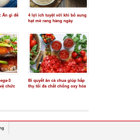
: Ăn gì để
4 lợi ích tuyệt vời khi bổ sung
hạt mè rang hàng ngày
mega-3
Bí quyết ăn cà chua giúp hấp
 vệ chức
thụ tối đa chất chống oxy hóa
ng