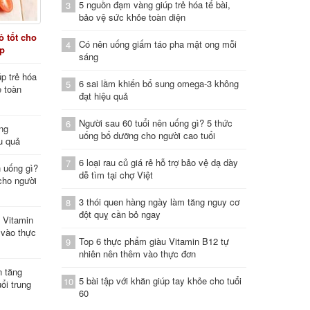
5 nguồn đạm vàng giúp trẻ hóa tế bài,
3
bảo vệ sức khỏe toàn diện
 tốt cho
Có nên uống giấm táo pha mật ong mỗi
4
áp
sáng
p trẻ hóa
6 sai lầm khiến bổ sung omega-3 không
5
e toàn
đạt hiệu quả
Người sau 60 tuổi nên uống gì? 5 thức
6
ung
uống bổ dưỡng cho người cao tuổi
u quả
6 loại rau củ giá rẻ hỗ trợ bảo vệ dạ dày
7
n uống gì?
dễ tìm tại chợ Việt
cho người
3 thói quen hàng ngày làm tăng nguy cơ
8
đột quỵ cần bỏ ngay
 Vitamin
 vào thực
Top 6 thực phẩm giàu Vitamin B12 tự
9
nhiên nên thêm vào thực đơn
n tăng
5 bài tập với khăn giúp tay khỏe cho tuổi
10
ổi trung
60