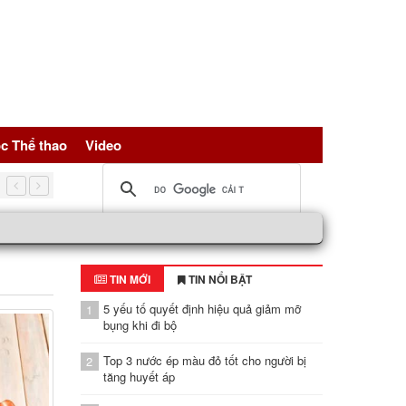
c Thể thao
Video
g omega-3 không đạt hiệu quả
TIN MỚI
TIN NỔI BẬT
5 yếu tố quyết định hiệu quả giảm mỡ
1
bụng khi đi bộ
Top 3 nước ép màu đỏ tốt cho người bị
2
tăng huyết áp