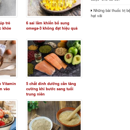
Những bài thuốc trị b
hạt vải
úp trẻ
6 sai lầm khiến bổ sung
ức khỏe
omega-3 không đạt hiệu quả
u Vitamin
5 chất dinh dưỡng cần tăng
êm vào
cường khi bước sang tuổi
trung niên