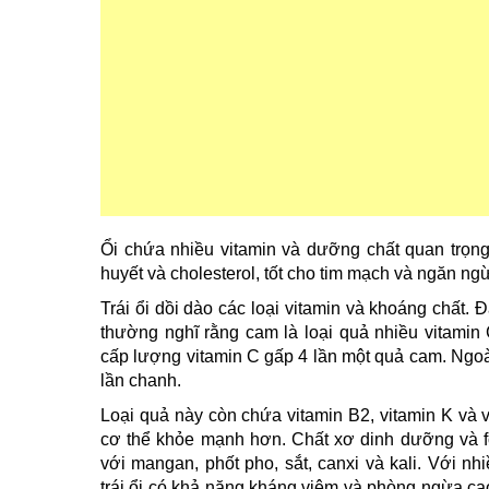
Ổi chứa nhiều vitamin và dưỡng chất quan trọng
huyết và cholesterol, tốt cho tim mạch và ngăn ng
Trái ổi dồi dào các loại vitamin và khoáng chất. Đ
thường nghĩ rằng cam là loại quả nhiều vitamin
cấp lượng vitamin C gấp 4 lần một quả cam. Ngoài
lần chanh.
Loại quả này còn chứa vitamin B2, vitamin K và v
cơ thể khỏe mạnh hơn. Chất xơ dinh dưỡng và fo
với mangan, phốt pho, sắt, canxi và kali. Với nh
trái ổi có khả năng kháng viêm và phòng ngừa cao