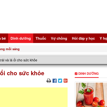
à bé
Dinh dưỡng
Thuốc
Vợ chồng
Hỏi đáp y học
Y họ
6 sai lầm khiến bổ sun
trái và lá ổi cho sức khỏe
á ổi cho sức khỏe
DINH DƯỠNG