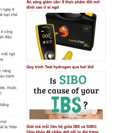
Ăn sáng giảm cân: 8 thực phẩm đốt mỡ
đỉnh cao ít ai ngờ
n ngay 6
để hạn chế
: 4 công
ồi điều
ị mất ngủ
ua
Quy trình Test hydrogen qua hơi thở
c năng
nên tránh
de, thuốc
ị
 bằng
 mọi
Giải mã mối liên hệ giữa IBS và SIBO:
ải là “thần
Chìa khóa để chấm dứt nỗi lo đại tràng