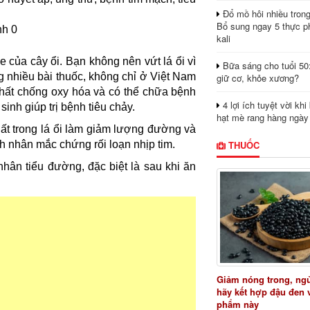
Đổ mồ hôi nhiều tron
Bổ sung ngay 5 thực p
kali
e của cây ổi. Bạn không nên vứt lá ổi vì
Bữa sáng cho tuổi 50
ng nhiều bài thuốc, không chỉ ở Việt Nam
giữ cơ, khỏe xương?
hất chống oxy hóa và có thể chữa bệnh
4 lợi ích tuyệt vời kh
inh giúp trị bệnh tiêu chảy.
hạt mè rang hàng ngày
hất trong lá ổi làm giảm lượng đường và
THUỐC
nh nhân mắc chứng rối loạn nhịp tim.
 nhân tiểu đường, đặc biệt là sau khi ăn
Giảm nóng trong, ng
hãy kết hợp đậu đen 
phẩm này