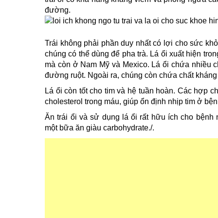
đường.
Trái không phải phần duy nhất có lợi cho sức khỏ
chúng có thể dùng để pha trà. Lá ổi xuất hiện tro
mà còn ở Nam Mỹ và Mexico. Lá ổi chứa nhiều c
đường ruột. Ngoài ra, chúng còn chứa chất kháng s
Lá ổi còn tốt cho tim và hệ tuần hoàn. Các hợp c
cholesterol trong máu, giúp ổn định nhịp tim ở bệ
Ăn trái ổi và sử dụng lá ổi rất hữu ích cho bệnh
một bữa ăn giàu carbohydrate./.