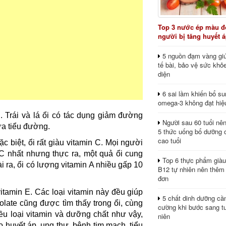
Top 3 nước ép màu đỏ
người bị tăng huyết 
5 nguồn đạm vàng giú
tế bài, bảo vệ sức khỏ
diện
6 sai lầm khiến bổ s
omega-3 không đạt hiệ
. Trái và lá ổi có tác dụng giảm đường
Người sau 60 tuổi nê
ừa tiểu đường.
5 thức uống bổ dưỡng 
cao tuổi
ặc biệt, ổi rất giàu vitamin C. Mọi người
 C nhất nhưng thực ra, một quả ổi cung
Top 6 thực phẩm giàu
 ra, ổi có lượng vitamin A nhiều gấp 10
B12 tự nhiên nên thêm
đơn
itamin E. Các loại vitamin này đều giúp
5 chất dinh dưỡng cầ
late cũng được tìm thấy trong ổi, cùng
cường khi bước sang tu
iều loại vitamin và dưỡng chất như vậy,
niên
 huyết áp, ung thư, bệnh tim mạch, tiểu