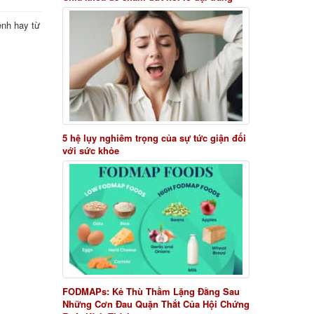
ệnh hay từ
5 hệ lụy nghiêm trọng của sự tức giận đối
với sức khỏe
FODMAPs: Kẻ Thù Thầm Lặng Đằng Sau
Những Cơn Đau Quặn Thắt Của Hội Chứng