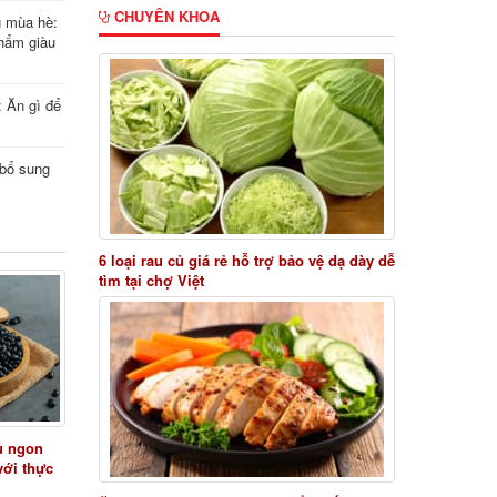
CHUYÊN KHOA
g mùa hè:
hẩm giàu
: Ăn gì để
i bổ sung
6 loại rau củ giá rẻ hỗ trợ bảo vệ dạ dày dễ
tìm tại chợ Việt
ủ ngon
với thực