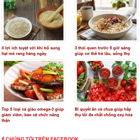
4 lợi ích tuyệt vời khi bổ sung
3 thói quen trước 9 giờ sáng
hạt mè rang hàng ngày
giúp cơ thể trẻ lâu, sống thọ
Top 5 loại cá giàu omega-3 giúp
Bí quyết ăn cà chua giúp hấp
giảm viêm, bảo vệ chức năng
thụ tối đa chất chống oxy hóa
thận
CHÚNG TÔI TRÊN FACEBOOK