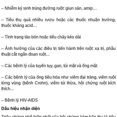
– Nhiễm ký sinh trùng đường ruột: giun sán, amip…
– Tiêu thụ quá nhiều rượu hoặc các thuốc nhuận trường,
thuốc kháng acid…
– Tình trạng táo bón hoặc tiêu chảy kéo dài
– Ảnh hưởng của các điều trị tiến hành trên ruột: xạ trị, phẫu
thuật cắt ngắn đoạn ruột…
– Các bệnh lý của tuyến tụy, gan, túi mật và ống mật
– Các bệnh lý của ống tiêu hóa như viêm đại tràng, viêm ruột
từng vùng (bệnh Crohn), viêm túi thừa, hội chứng ruột kích
thích…
– Bệnh lý HIV-AIDS
Dấu hiệu nhận diện
Triệu chứng phổ biến nhất của hội chứng kém hấp thu là tiêu