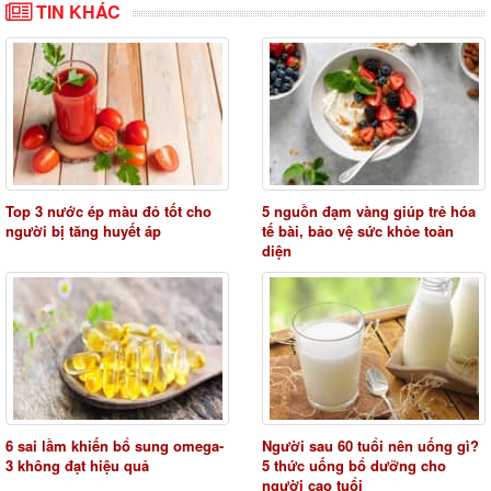
TIN KHÁC
Top 3 nước ép màu đỏ tốt cho
5 nguồn đạm vàng giúp trẻ hóa
người bị tăng huyết áp
tế bài, bảo vệ sức khỏe toàn
diện
6 sai lầm khiến bổ sung omega-
Người sau 60 tuổi nên uống gì?
3 không đạt hiệu quả
5 thức uống bổ dưỡng cho
người cao tuổi