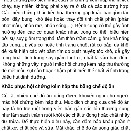
chảy, tuy nhiên không phải xảy ra ở tất cả các trường hợp.
Các triệu chứng khác tiêu hóa thường gặp khác bao gồm táo
bón, đầy bụng, khó tiêu hoặc thay đổi tính chất phân (phân
nhạt màu, phân mỡ, phân sống…). Bệnh cũng có thể gây ảnh
hưởng đến các cơ quan khác nhau trong cơ thể, biểu hiện
bởi sự suy giảm trạng thái tâm thần (trầm cảm, giảm khả năng
tập trung…); yếu cơ hoặc tình trạng chuột rút cơ bắp; da khô,
dễ xuất hiện các vết bầm tím do xuất huyết; tóc khô, dễ gãy
rụng hoặc tình trạng suy giảm thị lực, nhất là vào ban đêm.
Không những vậy, người mắc hội chứng kém hấp thu thường
dễ mệt mỏi, sụt cân hoặc chậm phát triển thể chất vì tình trạng
thiếu hụt dinh dưỡng.
Khắc phục hội chứng kém hấp thu bằng chế độ ăn
Có rất nhiều chế độ ăn uống được khuyến nghị cho người
mắc hội chứng kém hấp thu. Mục đích chung của chế độ ăn
này là hỗ trợ ruột trong việc hàn gắn các tổn thương cũng
như làm sạch thành ruột khỏi các chất ứ đọng hoặc chất nhầy
dư thừa. Để thực hiện điều này, cần đảm bảo khẩu phần ít
chất xơ, chất béo và sữa. Mặt khác, chế độ ăn uống giàu chất