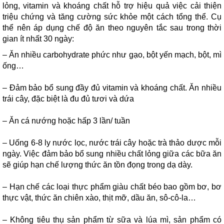
lỏng, vitamin và khoáng chất hỗ trợ hiệu quả việc cải thiện
triệu chứng và tăng cường sức khỏe một cách tổng thể. Cụ
thể nên áp dụng chế độ ăn theo nguyên tắc sau trong thời
gian ít nhất 30 ngày:
– Ăn nhiều carbohydrate phức như gạo, bột yến mạch, bột, mì
ống…
– Đảm bảo bổ sung đầy đủ vitamin và khoáng chất. Ăn nhiều
trái cây, đặc biệt là đu đủ tươi và dứa
– Ăn cá nướng hoặc hấp 3 lần/ tuần
– Uống 6-8 ly nước lọc, nước trái cây hoặc trà thảo dược mỗi
ngày. Việc đảm bảo bổ sung nhiều chất lỏng giữa các bữa ăn
sẽ giúp hạn chế lượng thức ăn tồn đọng trong dạ dày.
– Hạn chế các loại thực phẩm giàu chất béo bao gồm bơ, bơ
thực vật, thức ăn chiên xào, thịt mỡ, dầu ăn, sô-cô-la…
– Không tiêu thụ sản phẩm từ sữa và lúa mì, sản phẩm có