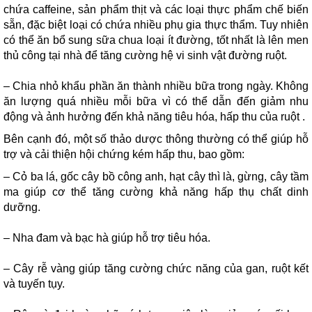
chứa caffeine, sản phẩm thịt và các loại thực phẩm chế biến
sẵn, đặc biệt loại có chứa nhiều phụ gia thực thẩm. Tuy nhiên
có thể ăn bổ sung sữa chua loại ít đường, tốt nhất là lên men
thủ công tại nhà để tăng cường hệ vi sinh vật đường ruột.
– Chia nhỏ khẩu phần ăn thành nhiều bữa trong ngày. Không
ăn lượng quá nhiều mỗi bữa vì có thể dẫn đến giảm nhu
động và ảnh hưởng đến khả năng tiêu hóa, hấp thu của ruột .
Bên cạnh đó, một số thảo dược thông thường có thể giúp hỗ
trợ và cải thiện hội chứng kém hấp thu, bao gồm:
– Cỏ ba lá, gốc cây bồ công anh, hạt cây thì là, gừng, cây tầm
ma giúp cơ thể tăng cường khả năng hấp thụ chất dinh
dưỡng.
– Nha đam và bạc hà giúp hỗ trợ tiêu hóa.
– Cây rễ vàng giúp tăng cường chức năng của gan, ruột kết
và tuyến tụy.