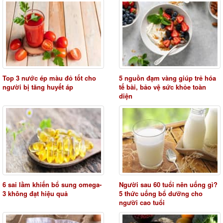
Top 3 nước ép màu đỏ tốt cho
5 nguồn đạm vàng giúp trẻ hóa
người bị tăng huyết áp
tế bài, bảo vệ sức khỏe toàn
diện
6 sai lầm khiến bổ sung omega-
Người sau 60 tuổi nên uống gì?
3 không đạt hiệu quả
5 thức uống bổ dưỡng cho
người cao tuổi