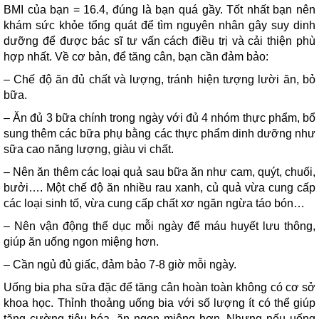
BMI của bạn = 16.4, đúng là bạn quá gầy. Tốt nhất bạn nên
khám sức khỏe tổng quát để tìm nguyên nhân gây suy dinh
dưỡng để được bác sĩ tư vấn cách điều trị và cải thiện phù
hợp nhất. Về cơ bản, để tăng cân, bạn cần đảm bảo:
– Chế độ ăn đủ chất và lượng, tránh hiện tượng lười ăn, bỏ
bữa.
– Ăn đủ 3 bữa chính trong ngày với đủ 4 nhóm thực phẩm, bổ
sung thêm các bữa phụ bằng các thực phẩm dinh dưỡng như
sữa cao năng lượng, giàu vi chất.
– Nên ăn thêm các loại quả sau bữa ăn như cam, quýt, chuối,
bưởi…. Một chế độ ăn nhiều rau xanh, củ quả vừa cung cấp
các loại sinh tố, vừa cung cấp chất xơ ngăn ngừa táo bón…
– Nên vận động thể dục mỗi ngày để máu huyết lưu thông,
giúp ăn uống ngon miệng hơn.
– Cần ngủ đủ giấc, đảm bảo 7-8 giờ mỗi ngày.
Uống bia pha sữa đặc để tăng cân hoàn toàn không có cơ sở
khoa học. Thỉnh thoảng uống bia với số lượng ít có thể giúp
tăng cường tiêu hóa, ăn ngon miệng hơn. Nhưng nếu uống