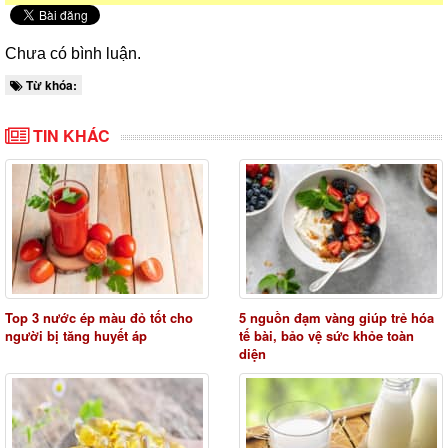
Chưa có bình luận.
Từ khóa:
TIN KHÁC
Top 3 nước ép màu đỏ tốt cho
5 nguồn đạm vàng giúp trẻ hóa
người bị tăng huyết áp
tế bài, bảo vệ sức khỏe toàn
diện