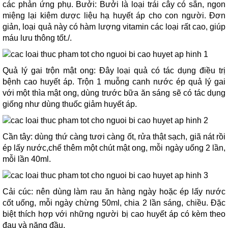
các phản ứng phụ. Bưởi: Bưởi là loại trái cây có sẵn, ngon
miệng lại kiêm dược liệu hạ huyết áp cho con người. Đơn
giản, loại quả này có hàm lượng vitamin các loại rất cao, giúp
máu lưu thông tốt./.
Quả lý gai trộn mật ong: Đây loại quả có tác dụng điều trị
bệnh cao huyết áp. Trộn 1 muỗng canh nước ép quả lý gai
với một thìa mật ong, dùng trước bữa ăn sáng sẽ có tác dụng
giống như dùng thuốc giảm huyết áp.
Cần tây: dùng thứ càng tươi càng ốt, rửa thật sạch, giã nát rồi
ép lấy nước,chế thêm một chút mật ong, mỗi ngày uống 2 lần,
mỗi lần 40ml.
Cải cúc: nên dùng làm rau ăn hàng ngày hoặc ép lấy nước
cốt uống, mỗi ngày chừng 50ml, chia 2 lần sáng, chiều. Đặc
biệt thích hợp với những người bị cao huyết áp có kèm theo
đau và nặng đầu.