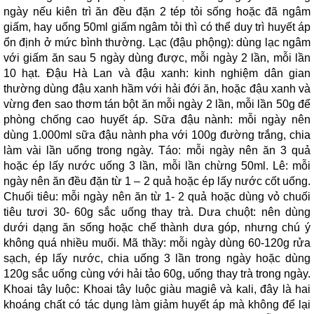
ngày nếu kiên trì ăn đều đặn 2 tép tỏi sống hoặc đã ngâm
giấm, hay uống 50ml giấm ngâm tỏi thì có thể duy trì huyết áp
ổn định ở mức bình thường. Lạc (đậu phộng): dùng lạc ngâm
với giấm ăn sau 5 ngày dùng được, mỗi ngày 2 lần, mỗi lần
10 hạt. Đậu Hà Lan và đậu xanh: kinh nghiệm dân gian
thường dùng đậu xanh hầm với hải đới ăn, hoặc đậu xanh và
vừng đen sao thơm tán bột ăn mỗi ngày 2 lần, mỗi lần 50g để
phòng chống cao huyết áp. Sữa đậu nành: mỗi ngày nên
dùng 1.000ml sữa đậu nành pha với 100g đường trắng, chia
làm vài lần uống trong ngày. Táo: mỗi ngày nên ăn 3 quả
hoặc ép lấy nước uống 3 lần, mỗi lần chừng 50ml. Lê: mỗi
ngày nên ăn đều đặn từ 1 – 2 quả hoặc ép lấy nước cốt uống.
Chuối tiêu: mỗi ngày nên ăn từ 1- 2 quả hoặc dùng vỏ chuối
tiêu tươi 30- 60g sắc uống thay trà. Dưa chuột: nên dùng
dưới dạng ăn sống hoặc chế thành dưa góp, nhưng chú ý
không quá nhiều muối. Mã thầy: mỗi ngày dùng 60-120g rửa
sạch, ép lấy nước, chia uống 3 lần trong ngày hoặc dùng
120g sắc uống cùng với hải tảo 60g, uống thay trà trong ngày.
Khoai tây luộc: Khoai tây luộc giàu magiê và kali, đây là hai
khoáng chất có tác dụng làm giảm huyết áp mà không để lại