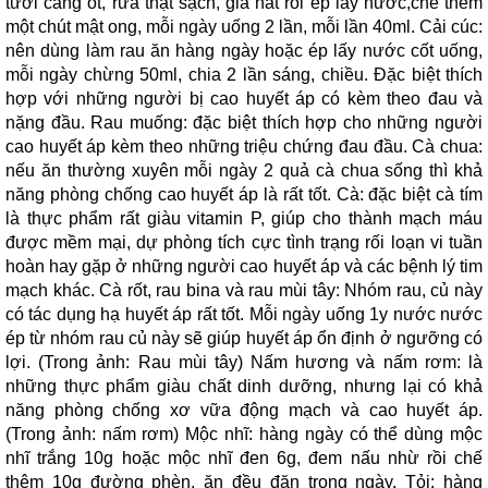
tươi càng ốt, rửa thật sạch, giã nát rồi ép lấy nước,chế thêm
một chút mật ong, mỗi ngày uống 2 lần, mỗi lần 40ml. Cải cúc:
nên dùng làm rau ăn hàng ngày hoặc ép lấy nước cốt uống,
mỗi ngày chừng 50ml, chia 2 lần sáng, chiều. Đặc biệt thích
hợp với những người bị cao huyết áp có kèm theo đau và
nặng đầu. Rau muống: đặc biệt thích hợp cho những người
cao huyết áp kèm theo những triệu chứng đau đầu. Cà chua:
nếu ăn thường xuyên mỗi ngày 2 quả cà chua sống thì khả
năng phòng chống cao huyết áp là rất tốt. Cà: đặc biệt cà tím
là thực phẩm rất giàu vitamin P, giúp cho thành mạch máu
được mềm mại, dự phòng tích cực tình trạng rối loạn vi tuần
hoàn hay gặp ở những người cao huyết áp và các bệnh lý tim
mạch khác. Cà rốt, rau bina và rau mùi tây: Nhóm rau, củ này
có tác dụng hạ huyết áp rất tốt. Mỗi ngày uống 1y nước nước
ép từ nhóm rau củ này sẽ giúp huyết áp ổn định ở ngưỡng có
lợi. (Trong ảnh: Rau mùi tây) Nấm hương và nấm rơm: là
những thực phẩm giàu chất dinh dưỡng, nhưng lại có khả
năng phòng chống xơ vữa động mạch và cao huyết áp.
(Trong ảnh: nấm rơm) Mộc nhĩ: hàng ngày có thể dùng mộc
nhĩ trắng 10g hoặc mộc nhĩ đen 6g, đem nấu nhừ rồi chế
thêm 10g đường phèn, ăn đều đặn trong ngày. Tỏi: hàng