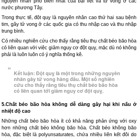
nguyên nhân phổ biến nhất của bại liệt và tử vong ở các
nước phương Tây.
Trong thực tế, đột quỵ là nguyên nhân cao thứ hai sau bệnh
tim, gây tử vong ở các quốc gia có thu nhập cao và thu nhập
trung bình.
Có nhiều nghiên cứu cho thấy rằng tiêu thụ chất béo bão hòa
có liên quan với việc giảm nguy cơ đột quỵ, mặc dù nó không
phải là luôn luôn có ý nghĩa thống kê.
Kết luận
: Đột quỵ là một trong những nguyên
nhân gây tử vong hàng đầu. Một số nghiên
cứu cho thấy rằng tiêu thụ chất béo bão hòa
có liên quan tới giảm nguy cơ đột quỵ.
5.Chất béo bão hòa không dễ dàng gây hại khi nấu ở
nhiệt độ cao
Những chất béo bão hòa ít có khả năng phản ứng với oxy
hơn những chất béo không bão hòa. Chất béo không bão
hòa, đặc biệt là polyunsaturates, chứa nhiều liên kết đôi do