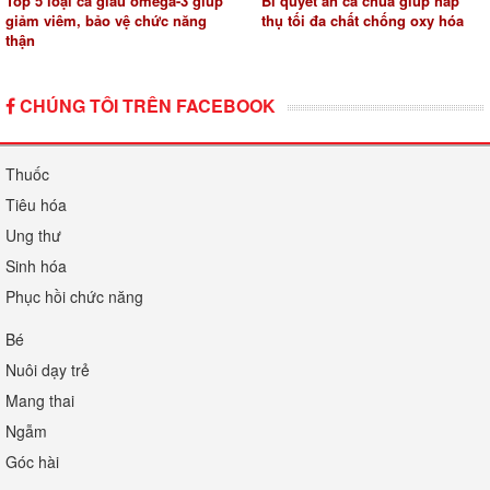
Top 5 loại cá giàu omega-3 giúp
Bí quyết ăn cà chua giúp hấp
giảm viêm, bảo vệ chức năng
thụ tối đa chất chống oxy hóa
thận
CHÚNG TÔI TRÊN FACEBOOK
Thuốc
Tiêu hóa
Ung thư
Sinh hóa
Phục hồi chức năng
Bé
Nuôi dạy trẻ
Mang thai
Ngẫm
Góc hài