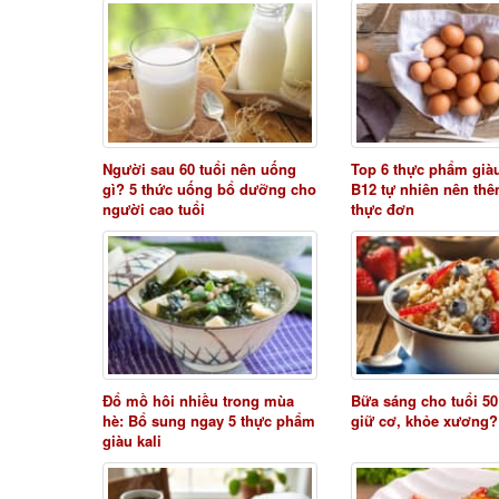
Người sau 60 tuổi nên uống
Top 6 thực phẩm già
gì? 5 thức uống bổ dưỡng cho
B12 tự nhiên nên th
người cao tuổi
thực đơn
Đổ mồ hôi nhiều trong mùa
Bữa sáng cho tuổi 50
hè: Bổ sung ngay 5 thực phẩm
giữ cơ, khỏe xương?
giàu kali