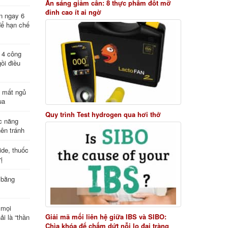
Ăn sáng giảm cân: 8 thực phẩm đốt mỡ
đỉnh cao ít ai ngờ
n ngay 6
để hạn chế
: 4 công
ồi điều
ị mất ngủ
ua
Quy trình Test hydrogen qua hơi thở
c năng
nên tránh
de, thuốc
ị
 bằng
 mọi
Giải mã mối liên hệ giữa IBS và SIBO:
ải là “thần
Chìa khóa để chấm dứt nỗi lo đại tràng