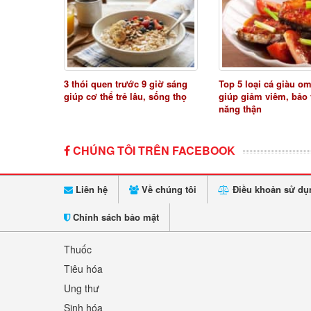
3 thói quen trước 9 giờ sáng
Top 5 loại cá giàu o
giúp cơ thể trẻ lâu, sống thọ
giúp giảm viêm, bảo
năng thận
CHÚNG TÔI TRÊN FACEBOOK
Liên hệ
Về chúng tôi
Điều khoản sử dụ
Chính sách bảo mật
Thuốc
Tiêu hóa
Ung thư
Sinh hóa