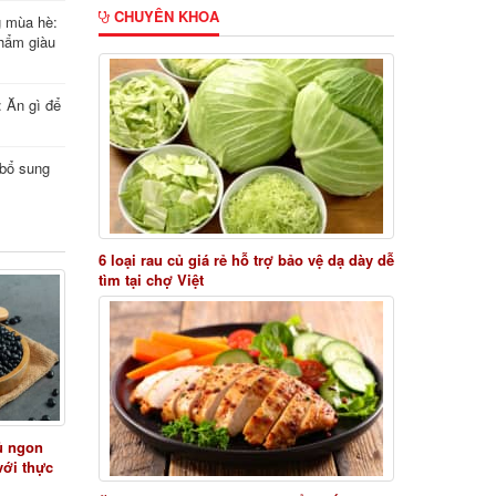
CHUYÊN KHOA
g mùa hè:
hẩm giàu
: Ăn gì để
i bổ sung
6 loại rau củ giá rẻ hỗ trợ bảo vệ dạ dày dễ
tìm tại chợ Việt
ủ ngon
với thực