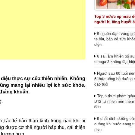
Top 3 nước ép màu đỏ
người bị tăng huyết 
5 nguồn đạm vàng giú
tế bài, bảo vệ sức khỏ
diện
6 sai lầm khiến bổ s
omega-3 không đạt hiệ
Người sau 60 tuổi nê
5 thức uống bổ dưỡng 
 diệu thực sự của thiên nhiên. Không
cao tuổi
cũng mang lại nhiều lợi ích sức khỏe,
 kháng khuẩn.
Top 6 thực phẩm giàu
B12 tự nhiên nên thêm
g.
đơn
5 chất dinh dưỡng cầ
 các tế bào thần kinh trong não khi bị
cường khi bước sang tu
g được cơ thể người hấp thụ, cải thiện
niên
g lượng hơn.