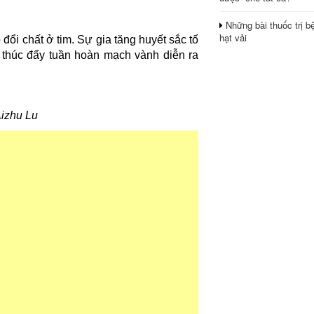
Những bài thuốc trị b
hạt vải
đổi chất ở tim. Sự gia tăng huyết sắc tố
đó thúc đẩy tuần hoàn mạch vành diễn ra
Aizhu Lu