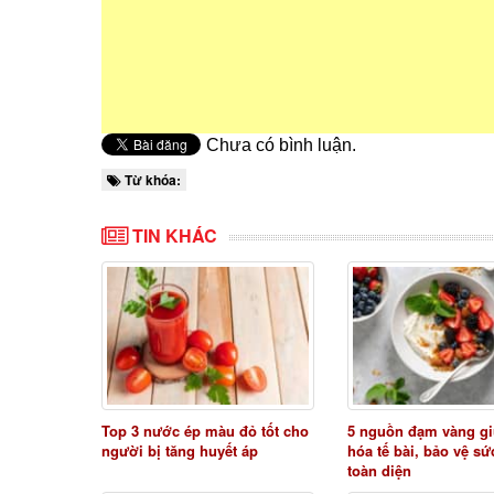
Chưa có bình luận.
Từ khóa:
TIN KHÁC
Top 3 nước ép màu đỏ tốt cho
5 nguồn đạm vàng gi
người bị tăng huyết áp
hóa tế bài, bảo vệ s
toàn diện