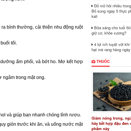
Đổ mồ hôi nhiều tron
Bổ sung ngay 5 thực p
kali
 ra bình thường, cải thiện nhu động ruột
Bữa sáng cho tuổi 50
giữ cơ, khỏe xương?
uổi tối.
4 lợi ích tuyệt vời kh
hạt mè rang hàng ngày
THUỐC
 dưỡng ẩm phổi, và bớt ho. Mơ kết hợp
ơ ngâm trong mật ong.
nol và giúp bạn nhanh chóng tỉnh rượu.
Giảm nóng trong, ng
hãy kết hợp đậu đen 
uy giòn trước khi ăn, và uống nước mật
phẩm này