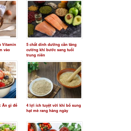
u Vitamin
5 chất dinh dưỡng cần tăng
êm vào
cường khi bước sang tuổi
trung niên
: Ăn gì để
4 lợi ích tuyệt vời khi bổ sung
hạt mè rang hàng ngày