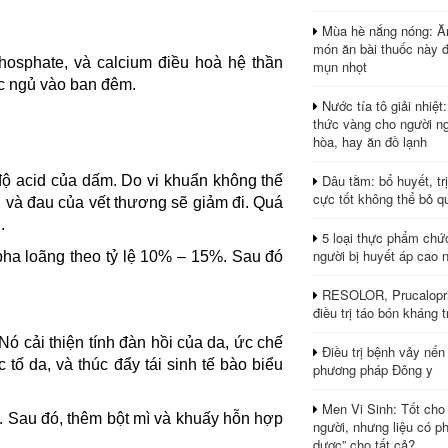
Mùa hè nắng nóng: Ă
món ăn bài thuốc này 
hosphate, và calcium điều hoà hệ thần
mụn nhọt
ấc ngủ vào ban đêm.
Nước tía tô giải nhiệt
thức vàng cho người ng
hòa, hay ăn đồ lạnh
Dâu tằm: bổ huyết, tr
ộ acid của dấm. Do vi khuẩn không thể
cực tốt không thể bỏ q
ng và đau của vết thương sẽ giảm đi. Quá
.
5 loại thực phẩm chứ
người bị huyết áp cao 
ha loãng theo tỷ lệ 10% – 15%. Sau đó
RESOLOR, Prucalopri
điều trị táo bón kháng tr
ó cải thiện tính đàn hồi của da, ức chế
Điều trị bệnh vảy nến
 tố da, và thúc đẩy tái sinh tế bào biểu
phương pháp Đông y
Men Vi Sinh: Tốt cho
 Sau đó, thêm bột mì và khuấy hỗn hợp
người, nhưng liệu có ph
dược” cho tất cả?