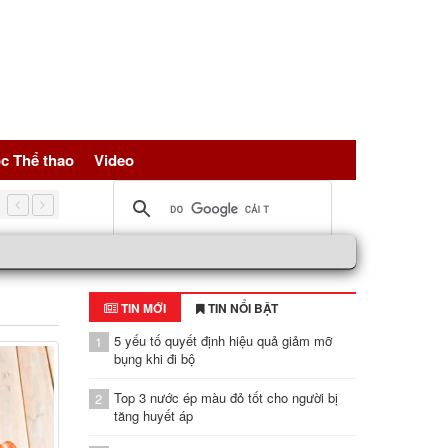
c Thể thao
Video
5 nguồn đạm vàng giúp trẻ hóa tế bài, bảo vệ sức khỏe toàn d
TIN MỚI
TIN NỔI BẬT
5 yếu tố quyết định hiệu quả giảm mỡ
1
bụng khi đi bộ
Top 3 nước ép màu đỏ tốt cho người bị
2
tăng huyết áp