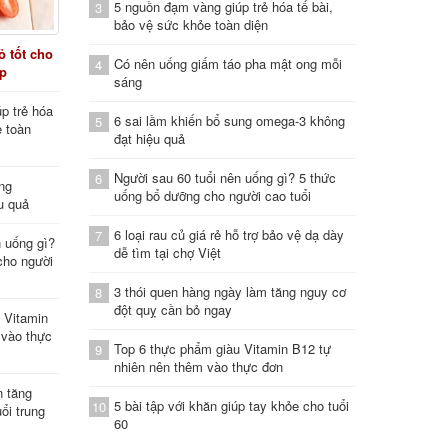
5 nguồn đạm vàng giúp trẻ hóa tế bài,
3
bảo vệ sức khỏe toàn diện
 tốt cho
Có nên uống giấm táo pha mật ong mỗi
4
áp
sáng
p trẻ hóa
6 sai lầm khiến bổ sung omega-3 không
5
e toàn
đạt hiệu quả
Người sau 60 tuổi nên uống gì? 5 thức
6
ung
uống bổ dưỡng cho người cao tuổi
u quả
6 loại rau củ giá rẻ hỗ trợ bảo vệ dạ dày
7
n uống gì?
dễ tìm tại chợ Việt
cho người
3 thói quen hàng ngày làm tăng nguy cơ
8
đột quỵ cần bỏ ngay
 Vitamin
 vào thực
Top 6 thực phẩm giàu Vitamin B12 tự
9
nhiên nên thêm vào thực đơn
n tăng
5 bài tập với khăn giúp tay khỏe cho tuổi
10
ổi trung
60