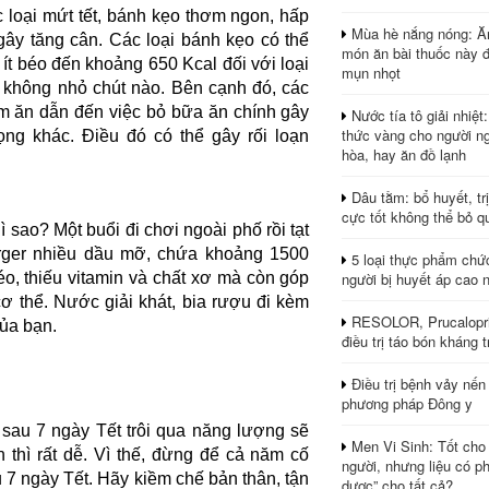
 loại mứt tết, bánh kẹo thơm ngon, hấp
Mùa hè nắng nóng: Ă
ây tăng cân. Các loại bánh kẹo có thể
món ăn bài thuốc này 
 ít béo đến khoảng 650 Kcal đối với loại
mụn nhọt
g không nhỏ chút nào. Bên cạnh đó, các
m ăn dẫn đến việc bỏ bữa ăn chính gây
Nước tía tô giải nhiệt
thức vàng cho người ng
ọng khác. Điều đó có thể gây rối loạn
hòa, hay ăn đồ lạnh
Dâu tằm: bổ huyết, tr
cực tốt không thể bỏ q
ì sao? Một buổi đi chơi ngoài phố rồi tạt
urger nhiều dầu mỡ, chứa khoảng 1500
5 loại thực phẩm chứ
người bị huyết áp cao 
béo, thiếu vitamin và chất xơ mà còn góp
 thể. Nước giải khát, bia rượu đi kèm
RESOLOR, Prucalopri
ủa bạn.
điều trị táo bón kháng tr
Điều trị bệnh vảy nến
phương pháp Đông y
 sau 7 ngày Tết trôi qua năng lượng sẽ
Men Vi Sinh: Tốt cho
 thì rất dễ. Vì thế, đừng để cả năm cố
người, nhưng liệu có ph
u 7 ngày Tết. Hãy kiềm chế bản thân, tận
dược” cho tất cả?