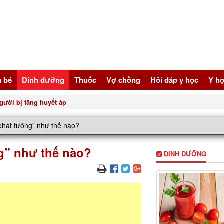
à bé
Dinh dưỡng
Thuốc
Vợ chồng
Hỏi đáp y học
Y họ
gười bị tăng huyết áp
phát tướng” như thế nào?
g” như thế nào?
DINH DƯỠNG