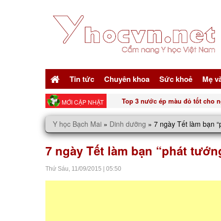
Tin tức
Chuyên khoa
Sức khoẻ
Mẹ v
Top 3 nước ép màu đỏ tốt cho n
MỚI CẬP NHẬT
Y học Bạch Mai
»
Dinh dưỡng
»
7 ngày Tết làm bạn “
7 ngày Tết làm bạn “phát tướn
Thứ Sáu,
11/09/2015
|
05:50