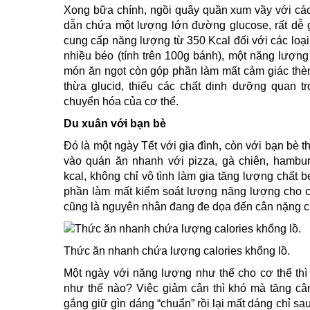
Xong bữa chính, ngồi quây quần xum vầy với các
dẫn chứa một lượng lớn đường glucose, rất dễ g
cung cấp năng lượng từ 350 Kcal đối với các loại
nhiều béo (tính trên 100g bánh), một năng lượn
món ăn ngọt còn góp phần làm mất cảm giác thè
thừa glucid, thiếu các chất dinh dưỡng quan tr
chuyển hóa của cơ thể.
Du xuân với bạn bè
Đó là một ngày Tết với gia đình, còn với bạn bè th
vào quán ăn nhanh với pizza, gà chiên, hamb
kcal, không chỉ vô tình làm gia tăng lượng chất 
phần làm mất kiểm soát lượng năng lượng cho cơ
cũng là nguyên nhân đang đe dọa đến cân nặng c
Thức ăn nhanh chứa lượng calories khổng lồ.
Một ngày với năng lượng như thế cho cơ thể thì
như thế nào? Việc giảm cân thì khó mà tăng cân
gắng giữ gìn dáng “chuẩn” rồi lại mất dáng chỉ sa