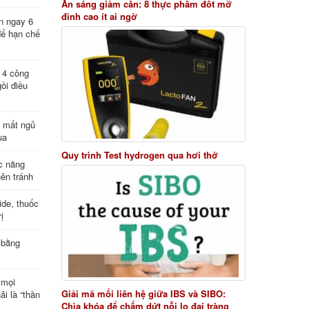
Ăn sáng giảm cân: 8 thực phẩm đốt mỡ
đỉnh cao ít ai ngờ
n ngay 6
để hạn chế
: 4 công
ồi điều
ị mất ngủ
ua
Quy trình Test hydrogen qua hơi thở
c năng
nên tránh
de, thuốc
ị
 bằng
 mọi
Giải mã mối liên hệ giữa IBS và SIBO:
ải là “thần
Chìa khóa để chấm dứt nỗi lo đại tràng