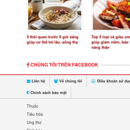
3 thói quen trước 9 giờ sáng
Top 5 loại cá giàu o
giúp cơ thể trẻ lâu, sống thọ
giúp giảm viêm, bảo
năng thận
CHÚNG TÔI TRÊN FACEBOOK
Liên hệ
Về chúng tôi
Điều khoản sử dụ
Chính sách bảo mật
Thuốc
Tiêu hóa
Ung thư