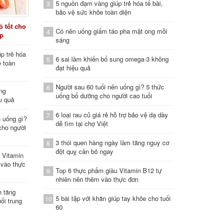
5 nguồn đạm vàng giúp trẻ hóa tế bài,
3
bảo vệ sức khỏe toàn diện
 tốt cho
Có nên uống giấm táo pha mật ong mỗi
4
áp
sáng
p trẻ hóa
6 sai lầm khiến bổ sung omega-3 không
5
e toàn
đạt hiệu quả
Người sau 60 tuổi nên uống gì? 5 thức
6
ung
uống bổ dưỡng cho người cao tuổi
u quả
6 loại rau củ giá rẻ hỗ trợ bảo vệ dạ dày
7
n uống gì?
dễ tìm tại chợ Việt
cho người
3 thói quen hàng ngày làm tăng nguy cơ
8
đột quỵ cần bỏ ngay
 Vitamin
 vào thực
Top 6 thực phẩm giàu Vitamin B12 tự
9
nhiên nên thêm vào thực đơn
n tăng
5 bài tập với khăn giúp tay khỏe cho tuổi
10
ổi trung
60