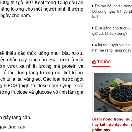
100g thịt gà, 897 Kcal trong 100g dầu ăn
Đổ mồ hôi nhiều tron
 năng lượng cho một người bình thường
Bổ sung ngay 5 thực p
/ngày cho nam.
kali
Bữa sáng cho tuổi 50
giữ cơ, khỏe xương?
4 lợi ích tuyệt vời kh
hạt mè rang hàng ngày
ể thiếu các thức uống như: bia, rượu,
yên nhân gây tăng cân. Bia rượu là một
THUỐC
ớn vượt xa nhiệt lượng mà protein và
 có tác dụng tăng lượng nội tiết tố nữ
ch tụ lại tại vùng eo. Các loại nước ngọt
 HFCS (high fructose corn syrup: xi-rô
ờng fructose và glucose vô tình làm gia
Giảm nóng trong, ng
hãy kết hợp đậu đen 
gây tăng cân.
phẩm này