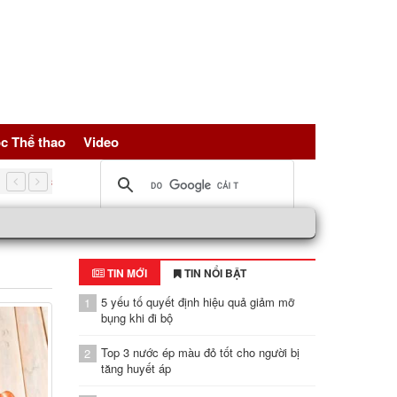
c Thể thao
Video
5 nguồn đạm vàng giúp trẻ hóa tế bài, bảo vệ sức khỏe toàn d
TIN MỚI
TIN NỔI BẬT
5 yếu tố quyết định hiệu quả giảm mỡ
1
bụng khi đi bộ
Top 3 nước ép màu đỏ tốt cho người bị
2
tăng huyết áp