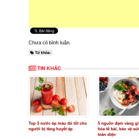
Chưa có bình luận.
Từ khóa:
TIN KHÁC
Top 3 nước ép màu đỏ tốt cho
5 nguồn đạm vàng gi
người bị tăng huyết áp
hóa tế bài, bảo vệ s
toàn diện