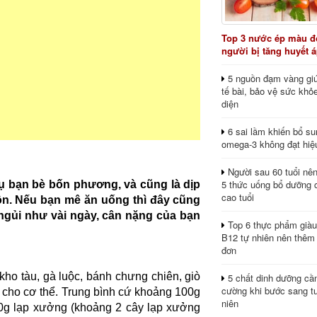
Top 3 nước ép màu đỏ
người bị tăng huyết 
5 nguồn đạm vàng giú
tế bài, bảo vệ sức khỏ
diện
6 sai lầm khiến bổ s
omega-3 không đạt hiệ
Người sau 60 tuổi nê
5 thức uống bổ dưỡng 
tụ bạn bè bốn phương, và cũng là dịp
cao tuổi
lộn. Nếu bạn mê ăn uống thì đây cũng
ngủi như v
ài ngày, cân nặng của bạn
Top 6 thực phẩm giàu
B12 tự nhiên nên thêm
đơn
kho tàu, gà luộc, bánh chưng chiên, giò
5 chất dinh dưỡng cầ
cường khi bước sang tu
 cho cơ thể. Trung bình cứ khoảng 100g
niên
00g lạp xưởng (khoảng 2 cây lạp xưởng