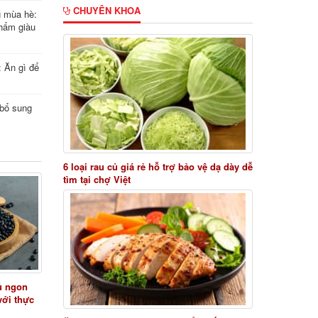
CHUYÊN KHOA
g mùa hè:
hẩm giàu
: Ăn gì để
i bổ sung
6 loại rau củ giá rẻ hỗ trợ bảo vệ dạ dày dễ
tìm tại chợ Việt
ủ ngon
với thực