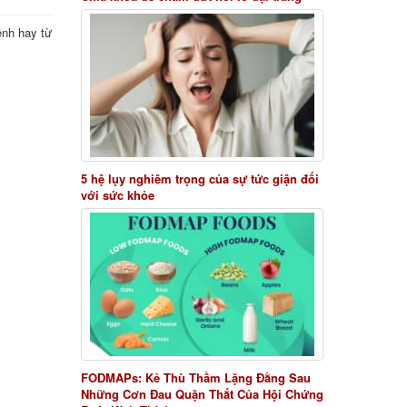
ệnh hay từ
5 hệ lụy nghiêm trọng của sự tức giận đối
với sức khỏe
FODMAPs: Kẻ Thù Thầm Lặng Đằng Sau
Những Cơn Đau Quặn Thắt Của Hội Chứng