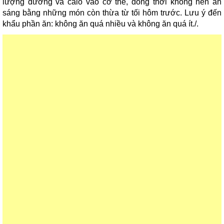
lượng đường và calo vào cơ thể, đồng thời không nên ăn
sáng bằng những món còn thừa từ tối hôm trước. Lưu ý đến
khẩu phần ăn: không ăn quá nhiều và không ăn quá ít./.