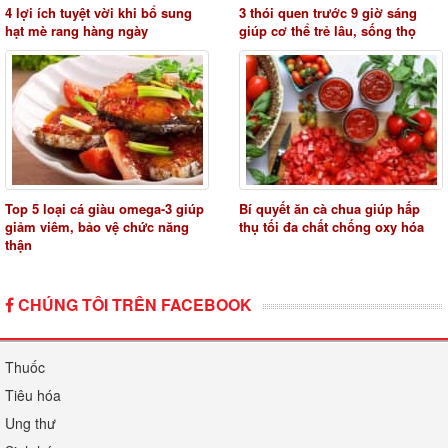
4 lợi ích tuyệt vời khi bổ sung
3 thói quen trước 9 giờ sáng
hạt mè rang hàng ngày
giúp cơ thể trẻ lâu, sống thọ
Top 5 loại cá giàu omega-3 giúp
Bí quyết ăn cà chua giúp hấp
giảm viêm, bảo vệ chức năng
thụ tối đa chất chống oxy hóa
thận
CHÚNG TÔI TRÊN FACEBOOK
Thuốc
Tiêu hóa
Ung thư