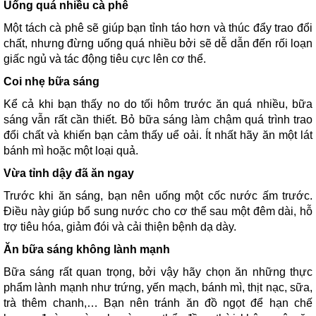
Uống quá nhiều cà phê
Một tách cà phê sẽ giúp bạn tỉnh táo hơn và thúc đẩy trao đổi
chất, nhưng đừng uống quá nhiều bởi sẽ dễ dẫn đến rối loạn
giấc ngủ và tác động tiêu cực lên cơ thể.
Coi nhẹ bữa sáng
Kể cả khi bạn thấy no do tối hôm trước ăn quá nhiều, bữa
sáng vẫn rất cần thiết. Bỏ bữa sáng làm chậm quá trình trao
đổi chất và khiến bạn cảm thấy uể oải. Ít nhất hãy ăn một lát
bánh mì hoặc một loại quả.
Vừa tỉnh dậy đã ăn ngay
Trước khi ăn sáng, bạn nên uống một cốc nước ấm trước.
Điều này giúp bổ sung nước cho cơ thể sau một đêm dài, hỗ
trợ tiêu hóa, giảm đói và cải thiện bệnh dạ dày.
Ăn bữa sáng không lành mạnh
Bữa sáng rất quan trọng, bởi vậy hãy chọn ăn những thực
phẩm lành mạnh như trứng, yến mạch, bánh mì, thịt nạc, sữa,
trà thêm chanh,… Bạn nên tránh ăn đồ ngọt để hạn chế