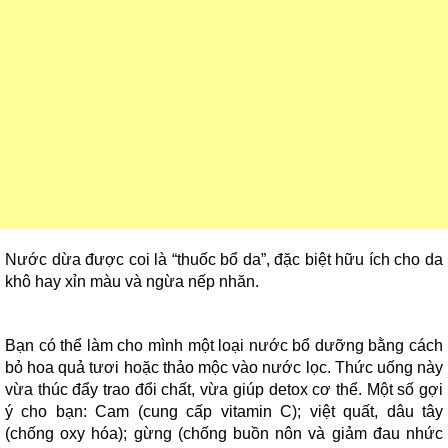
Nước dừa được coi là “thuốc bổ da”, đặc biệt hữu ích cho da
khô hay xỉn màu và ngừa nếp nhăn.
Bạn có thể làm cho mình một loại nước bổ dưỡng bằng cách
bỏ hoa quả tươi hoặc thảo mộc vào nước lọc. Thức uống này
vừa thúc đẩy trao đổi chất, vừa giúp detox cơ thể. Một số gợi
ý cho bạn: C
am (cung cấp vitamin C); v
iệt quất, dâu tây
(chống oxy hóa); g
ừng (chống buồn nôn và giảm đau nhức