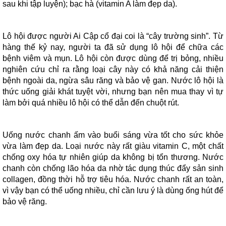
sau khi tập luyện); b
ạc hà (vitamin A làm đẹp da).
Lô hội được người Ai Cập cổ đại coi là “cây trường sinh”. Từ
hàng thế kỷ nay, người ta đã sử dụng lô hội để chữa các
bệnh viêm và mụn. Lô hội còn được dùng để trị bỏng, nhiều
nghiên cứu chỉ ra rằng loại cây này có khả năng cải thiện
bệnh ngoài da, ngừa sâu răng và bảo vệ gan. Nước lô hội là
thức uống giải khát tuyệt vời, nhưng bạn nên mua thay vì tự
làm bởi quá nhiều lô hội có thể dẫn đến chuột rút.
Uống nước chanh ấm vào buổi sáng vừa tốt cho sức khỏe
vừa làm đẹp da. Loại nước này rất giàu vitamin C, một chất
chống oxy hóa tự nhiên giúp da không bị tổn thương. Nước
chanh còn chống lão hóa da nhờ tác dụng thúc đẩy sản sinh
collagen, đồng thời hỗ trợ tiêu hóa. Nước chanh rất an toàn,
vì vậy bạn có thể uống nhiều, chỉ cần lưu ý là dùng ống hút để
bảo vệ răng.