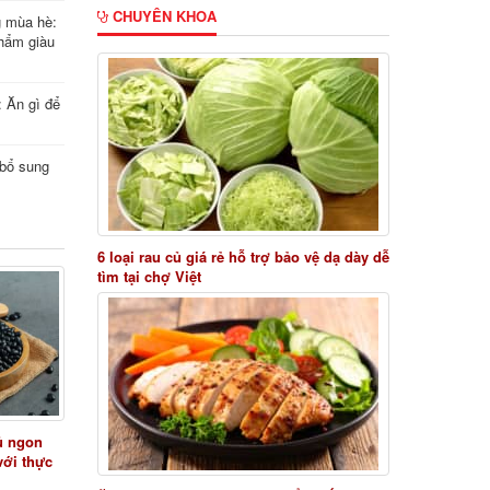
CHUYÊN KHOA
g mùa hè:
hẩm giàu
: Ăn gì để
i bổ sung
6 loại rau củ giá rẻ hỗ trợ bảo vệ dạ dày dễ
tìm tại chợ Việt
ủ ngon
với thực