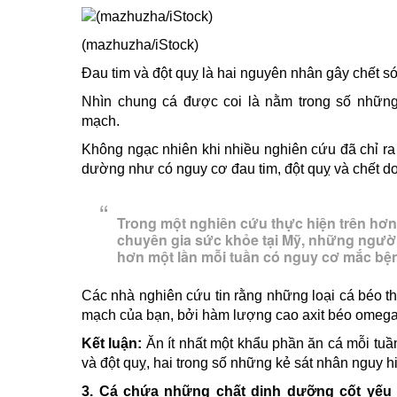
(mazhuzha/iStock)
Đau tim và đột quỵ là hai nguyên nhân gây chết sớ
Nhìn chung cá được coi là nằm trong số những
mạch.
Không ngạc nhiên khi nhiều nghiên cứu đã chỉ r
dường như có nguy cơ đau tim, đột quỵ và chết d
Trong một nghiên cứu thực hiện trên hơ
chuyên gia sức khỏe tại Mỹ, những ngườ
hơn một lần mỗi tuần có nguy cơ mắc bệ
Các nhà nghiên cứu tin rằng những loại cá béo t
mạch của bạn, bởi hàm lượng cao axit béo omega-
Kết luận:
Ăn ít nhất một khẩu phần ăn cá mỗi tuầ
và đột quỵ, hai trong số những kẻ sát nhân nguy hi
3.
Cá chứa những chất dinh dưỡng cốt yếu t