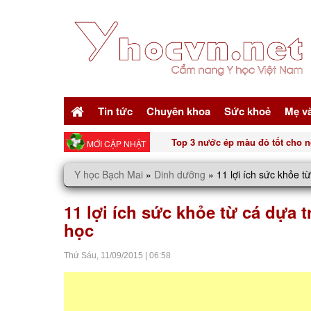
Tin tức
Chuyên khoa
Sức khoẻ
Mẹ v
Top 3 nước ép màu đỏ tốt cho n
MỚI CẬP NHẬT
Y học Bạch Mai
»
Dinh dưỡng
»
11 lợi ích sức khỏe 
11 lợi ích sức khỏe từ cá dựa
học
Thứ Sáu,
11/09/2015
|
06:58