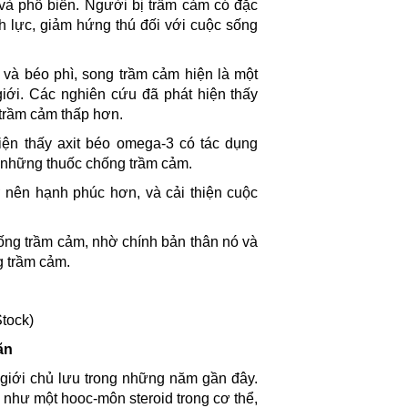
 và phổ biến. Người bị trầm cảm có đặc
nh lực, giảm hứng thú đối với cuộc sống
và béo phì, song trầm cảm hiện là một
iới. Các nghiên cứu đã phát hiện thấy
trầm cảm thấp hơn.
ện thấy axit béo omega-3 có tác dụng
 những thuốc chống trầm cảm.
ở nên hạnh phúc hơn, và cải thiện cuộc
ống trầm cảm, nhờ chính bản thân nó và
g trầm cảm.
Stock)
ăn
giới chủ lưu trong những năm gần đây.
 như một hooc-môn steroid trong cơ thể,