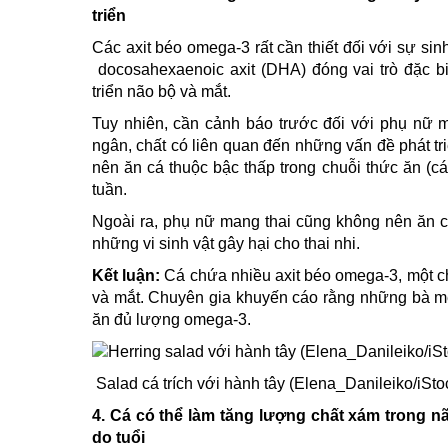
triển
Các axit béo omega-3 rất cần thiết đối với sự sin
docosahexaenoic axit (DHA) đóng vai trò đặc bi
triển não bộ và mắt.
Tuy nhiên, cần cảnh báo trước đối với phụ nữ ma
ngân, chất có liên quan đến những vấn đề phát tr
nên ăn cá thuộc bậc thấp trong chuỗi thức ăn (cá
tuần.
Ngoài ra, phụ nữ mang thai cũng không nên ăn cá
những vi sinh vật gây hại cho thai nhi.
Kết luận:
Cá chứa nhiều axit béo omega-3, một chấ
và mắt. Chuyên gia khuyến cáo rằng những bà m
ăn đủ lượng omega-3.
Salad cá trích với hành tây (Elena_Danileiko/iSto
4.
Cá có thể làm tăng lượng chất xám trong n
do tuổi