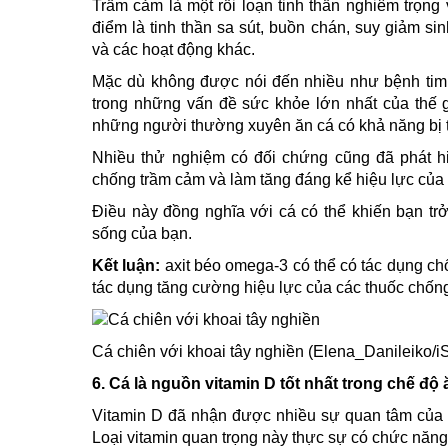
Trầm cảm là một rối loạn tinh thần nghiêm trọng
điểm là tinh thần sa sút, buồn chán, suy giảm si
và các hoạt động khác.
Mặc dù không được nói đến nhiều như bệnh tim 
trong những vấn đề sức khỏe lớn nhất của thế g
những người thường xuyên ăn cá có khả năng bị 
Nhiều thử nghiệm có đối chứng cũng đã phát hi
chống trầm cảm và làm tăng đáng kể hiệu lực của
Điều này đồng nghĩa với cá có thể khiến bạn tr
sống của bạn.
Kết luận:
axit béo omega-3 có thể có tác dụng ch
tác dụng tăng cường hiệu lực của các thuốc chốn
Cá chiên với khoai tây nghiền (Elena_Danileiko/i
6. Cá là nguồn vitamin D tốt nhất trong chế độ 
Vitamin D đã nhận được nhiều sự quan tâm của 
Loại vitamin quan trọng này thực sự có chức năng