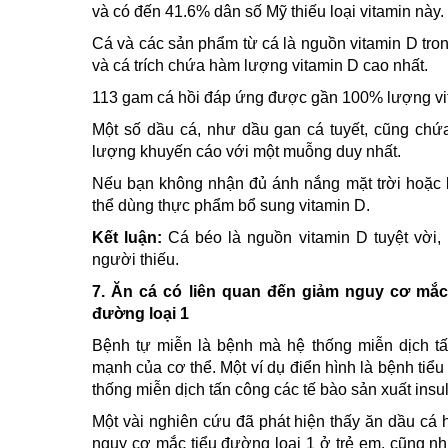
và có đến 41.6% dân số Mỹ thiếu loại vitamin này.
Cá và các sản phẩm từ cá là nguồn vitamin D tron
và cá trích chứa hàm lượng vitamin D cao nhất.
113 gam cá hồi đáp ứng được gần 100% lượng vi
Một số dầu cá, như dầu gan cá tuyết, cũng chứ
lượng khuyến cáo với một muỗng duy nhất.
Nếu bạn không nhận đủ ánh nắng mặt trời hoặc 
thể dùng thực phẩm bổ sung vitamin D.
Kết luận:
Cá béo là nguồn vitamin D tuyệt vời,
người thiếu.
7. Ăn cá có liên quan đến giảm nguy cơ mắc
đường loại 1
Bệnh tự miễn là bệnh mà hệ thống miễn dịch tấ
mạnh của cơ thể. Một ví dụ điển hình là bệnh tiể
thống miễn dịch tấn công các tế bào sản xuất insul
Một vài nghiên cứu đã phát hiện thấy ăn dầu cá 
nguy cơ mắc tiểu đường loại 1 ở trẻ em, cũng n