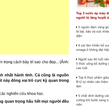
Top 3 nước ép màu đỏ
người bị tăng huyết 
5 nguồn đạm vàng giú
tế bài, bảo vệ sức khỏ
diện
6 sai lầm khiến bổ s
omega-3 không đạt hiệ
Người sau 60 tuổi nê
5 thức uống bổ dưỡng 
cao tuổi
 nhất hành tinh. Cá cũng là nguồn
Top 6 thực phẩm giàu
hất này đóng vai trò cực kỳ quan trong
B12 tự nhiên nên thêm
đơn
 các nghiên cứu khoa học.
5 chất dinh dưỡng cầ
cường khi bước sang tu
g quan trọng hầu hết mọi người đều
niên