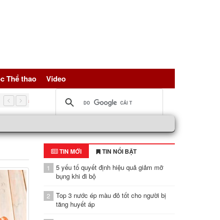
c Thể thao
Video
5 nguồn đạm vàng giúp trẻ hóa tế bài, bảo vệ sức khỏe toàn d
TIN MỚI
TIN NỔI BẬT
5 yếu tố quyết định hiệu quả giảm mỡ
1
bụng khi đi bộ
Top 3 nước ép màu đỏ tốt cho người bị
2
tăng huyết áp