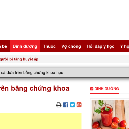
à bé
Dinh dưỡng
Thuốc
Vợ chồng
Hỏi đáp y học
Y họ
gười bị tăng huyết áp
từ cá dựa trên bằng chứng khoa học
 trên bằng chứng khoa
DINH DƯỠNG