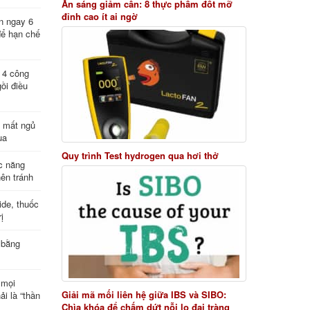
Ăn sáng giảm cân: 8 thực phẩm đốt mỡ
đỉnh cao ít ai ngờ
n ngay 6
để hạn chế
: 4 công
ồi điều
ị mất ngủ
ua
Quy trình Test hydrogen qua hơi thở
c năng
nên tránh
de, thuốc
ị
 bằng
 mọi
Giải mã mối liên hệ giữa IBS và SIBO:
ải là “thần
Chìa khóa để chấm dứt nỗi lo đại tràng