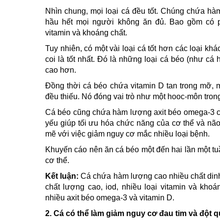
Nhìn chung, mọi loại cá đều tốt. Chúng chứa h
hầu hết mọi người không ăn đủ. Bao gồm có pro
vitamin và khoáng chất.
Tuy nhiên, có một vài loại cá tốt hơn các loại kh
coi là tốt nhất. Đó là những loại cá béo (như cá
cao hơn.
Đồng thời cá béo chứa vitamin D tan trong mỡ, 
đều thiếu. Nó đóng vai trò như một hooc-môn trong
Cá béo cũng chứa hàm lượng axit béo omega-3 ca
yếu giúp tối ưu hóa chức năng của cơ thể và não
mẽ với việc giảm nguy cơ mắc nhiều loại bệnh.
Khuyến cáo nên ăn cá béo một đến hai lần một t
cơ thể.
Kết luận:
Cá chứa hàm lượng cao nhiều chất dinh
chất lượng cao, iod, nhiều loại vitamin và kho
nhiều axit béo omega-3 và vitamin D.
2.
Cá có thể làm giảm nguy cơ đau tim và đột 