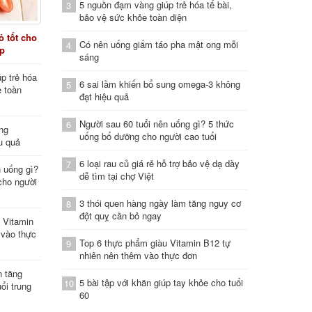
5 nguồn đạm vàng giúp trẻ hóa tế bài,
3
bảo vệ sức khỏe toàn diện
 tốt cho
Có nên uống giấm táo pha mật ong mỗi
4
áp
sáng
p trẻ hóa
6 sai lầm khiến bổ sung omega-3 không
5
e toàn
đạt hiệu quả
Người sau 60 tuổi nên uống gì? 5 thức
6
ung
uống bổ dưỡng cho người cao tuổi
u quả
6 loại rau củ giá rẻ hỗ trợ bảo vệ dạ dày
7
n uống gì?
dễ tìm tại chợ Việt
cho người
3 thói quen hàng ngày làm tăng nguy cơ
8
đột quỵ cần bỏ ngay
 Vitamin
 vào thực
Top 6 thực phẩm giàu Vitamin B12 tự
9
nhiên nên thêm vào thực đơn
n tăng
5 bài tập với khăn giúp tay khỏe cho tuổi
10
ổi trung
60