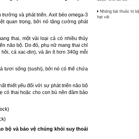
Những bài thuốc trị b
h trưởng và phát triển. Axit béo omega-3
hạt vải
ệt quan trọng, bởi nó tăng cường phát
ng thai, một vài loại cá có nhiều thủy
iển não bộ. Do đó, phụ nữ mang thai chỉ
 hồi, cá xac-din), và ăn ít hơn 340g mỗi
 tươi sống (sushi), bởi nó có thể chứa
t thiết yếu đối với sự phát triển não bộ
ẹ có thai hoặc cho con bú nên đảm bảo
ck)
ão bộ và bảo vệ chúng khỏi suy thoái