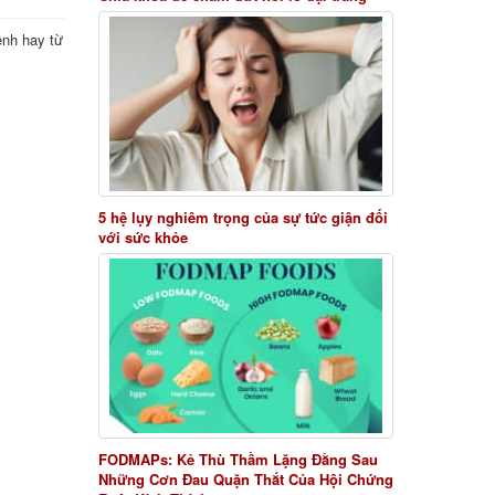
ệnh hay từ
5 hệ lụy nghiêm trọng của sự tức giận đối
với sức khỏe
FODMAPs: Kẻ Thù Thầm Lặng Đằng Sau
Những Cơn Đau Quặn Thắt Của Hội Chứng