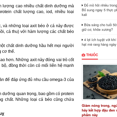
Đổ mồ hôi nhiều tron
àm lượng cao nhiều chất dinh dưỡng mà
Bổ sung ngay 5 thực p
tein chất lượng cao, iod, nhiều loại
kali
Bữa sáng cho tuổi 50
ác, và những loại axit béo ở cá này được
giữ cơ, khỏe xương?
 hồi, cá thu) với hàm lượng các chất béo
4 lợi ích tuyệt vời kh
hạt mè rang hàng ngày
một chất dinh dưỡng hầu hết mọi người
 cơ thể.
THUỐC
o hơn. Những axit này đóng vai trò cốt
 bộ, đồng thời còn có mối liên hệ mạnh
uần để đáp ứng đủ nhu cầu omega-3 của
 dưỡng quan trọng, bao gồm có protein
áng chất. Những loại cá béo cũng chứa
Giảm nóng trong, ng
hãy kết hợp đậu đen 
quỵ
phẩm này