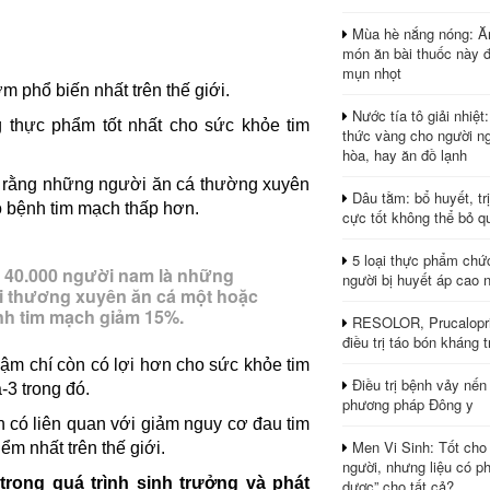
Mùa hè nắng nóng: Ă
món ăn bài thuốc này 
mụn nhọt
m phổ biến nhất trên thế giới.
Nước tía tô giải nhiệt
 thực phẩm tốt nhất cho sức khỏe tim
thức vàng cho người ng
hòa, hay ăn đồ lạnh
a rằng những người ăn cá thường xuyên
Dâu tằm: bổ huyết, tr
o bệnh tim mạch thấp hơn.
cực tốt không thể bỏ q
5 loại thực phẩm chứ
n 40.000 người nam là những
người bị huyết áp cao 
i thương xuyên ăn cá một hoặc
nh tim mạch giảm 15%.
RESOLOR, Prucalopri
điều trị táo bón kháng tr
hậm chí còn có lợi hơn cho sức khỏe tim
Điều trị bệnh vảy nến
3 trong đó.
phương pháp Đông y
n có liên quan với giảm nguy cơ đau tim
Men Vi Sinh: Tốt cho
ểm nhất trên thế giới.
người, nhưng liệu có ph
rong quá trình sinh trưởng và phát
dược” cho tất cả?