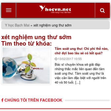
Toggle
Y học Bạch Mai
»
xét nghiệm ung thư sớm
navigation
xét nghiệm ung thư sớm
Tìm theo từ khóa:
Tầm soát ung thư: Chi phí thế nào,
chờ đợi bao lâu sẽ có kết quả?
13/02/2017
10:55
Bác sĩ chuyên khoa sẽ giải đáp
những thắc mắc liên quan đến tầm
soát ung thư. Tầm soát ung thư là
việc cần làm đặc biệt với người trên
40 và 50 tuổi. [...]
CHÚNG TÔI TRÊN FACEBOOK