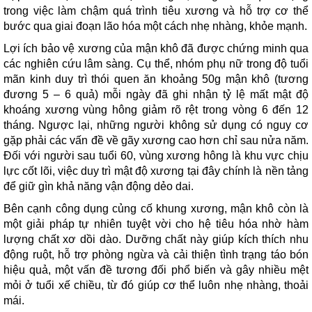
trong việc làm chậm quá trình tiêu xương và hỗ trợ cơ thể
bước qua giai đoạn lão hóa một cách nhẹ nhàng, khỏe mạnh.
Lợi ích bảo vệ xương của mận khô đã được chứng minh qua
các nghiên cứu lâm sàng. Cụ thể, nhóm phụ nữ trong độ tuổi
mãn kinh duy trì thói quen ăn khoảng 50g mận khô (tương
đương 5 – 6 quả) mỗi ngày đã ghi nhận tỷ lệ mất mật độ
khoáng xương vùng hông giảm rõ rệt trong vòng 6 đến 12
tháng. Ngược lại, những người không sử dụng có nguy cơ
gặp phải các vấn đề về gãy xương cao hơn chỉ sau nửa năm.
Đối với người sau tuổi 60, vùng xương hông là khu vực chịu
lực cốt lõi, việc duy trì mật độ xương tại đây chính là nền tảng
để giữ gìn khả năng vận động dẻo dai.
Bên cạnh công dụng củng cố khung xương, mận khô còn là
một giải pháp tự nhiên tuyệt vời cho hệ tiêu hóa nhờ hàm
lượng chất xơ dồi dào. Dưỡng chất này giúp kích thích nhu
động ruột, hỗ trợ phòng ngừa và cải thiện tình trạng táo bón
hiệu quả, một vấn đề tương đối phổ biến và gây nhiều mệt
mỏi ở tuổi xế chiều, từ đó giúp cơ thể luôn nhẹ nhàng, thoải
mái.