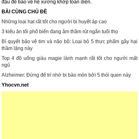
đậu để bảo vệ hệ xương khớp toàn diện.
BÀI CÙNG CHỦ ĐỀ
Những loại hạt rất tốt cho người bị huyết áp cao
3 kiểu ăn tối phổ biến đang âm thầm rút ngắn tuổi thọ
Bí quyết bảo vệ tim và não bộ: Loại bỏ 5 thực phẩm gây hại
thầm lặng này
Top 4 đồ uống giàu magie lành mạnh rất tốt cho người mất
ngủ
Alzheimer: Đừng để trí nhớ bị bào mòn bởi 5 thói quen này
Yhocvn.net