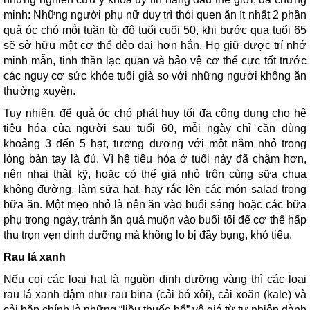
minh: Những người phụ nữ duy trì thói quen ăn ít nhất 2 phần
quả óc chó mỗi tuần từ độ tuổi cuối 50, khi bước qua tuổi 65
sẽ sở hữu một cơ thể dẻo dai hơn hẳn. Họ giữ được trí nhớ
minh mẫn, tinh thần lạc quan và bảo vệ cơ thể cực tốt trước
các nguy cơ sức khỏe tuổi già so với những người không ăn
thường xuyên.
Tuy nhiên, để quả óc chó phát huy tối đa công dụng cho hệ
tiêu hóa của người sau tuổi 60, mỗi ngày chỉ cần dùng
khoảng 3 đến 5 hạt, tương đương với một nắm nhỏ trong
lòng bàn tay là đủ. Vì hệ tiêu hóa ở tuổi này đã chậm hơn,
nên nhai thật kỹ, hoặc có thể giã nhỏ trộn cùng sữa chua
không đường, làm sữa hạt, hay rắc lên các món salad trong
bữa ăn. Một mẹo nhỏ là nên ăn vào buổi sáng hoặc các bữa
phụ trong ngày, tránh ăn quá muộn vào buổi tối để cơ thể hấp
thu trọn vẹn dinh dưỡng mà không lo bị đầy bụng, khó tiêu.
Rau lá xanh
Nếu coi các loại hạt là nguồn dinh dưỡng vàng thì các loại
rau lá xanh đậm như rau bina (cải bó xôi), cải xoăn (kale) và
cải bắp chính là những “liều thuốc bổ” vô giá từ tự nhiên dành