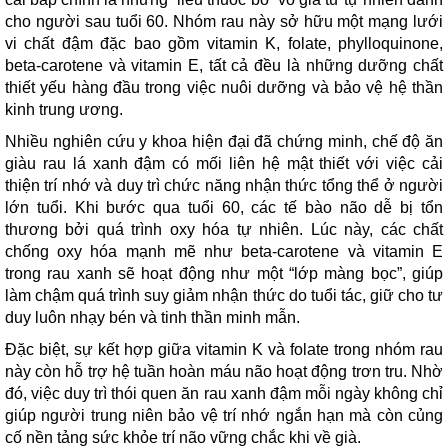
cho người sau tuổi 60. Nhóm rau này sở hữu một mạng lưới
vi chất đậm đặc bao gồm vitamin K, folate, phylloquinone,
beta-carotene và vitamin E, tất cả đều là những dưỡng chất
thiết yếu hàng đầu trong việc nuôi dưỡng và bảo vệ hệ thần
kinh trung ương.
Nhiều nghiên cứu y khoa hiện đại đã chứng minh, chế độ ăn
giàu rau lá xanh đậm có mối liên hệ mật thiết với việc cải
thiện trí nhớ và duy trì chức năng nhận thức tổng thể ở người
lớn tuổi. Khi bước qua tuổi 60, các tế bào não dễ bị tổn
thương bởi quá trình oxy hóa tự nhiên. Lúc này, các chất
chống oxy hóa mạnh mẽ như beta-carotene và vitamin E
trong rau xanh sẽ hoạt động như một “lớp màng bọc”, giúp
làm chậm quá trình suy giảm nhận thức do tuổi tác, giữ cho tư
duy luôn nhạy bén và tinh thần minh mẫn.
Đặc biệt, sự kết hợp giữa vitamin K và folate trong nhóm rau
này còn hỗ trợ hệ tuần hoàn máu não hoạt động trơn tru. Nhờ
đó, việc duy trì thói quen ăn rau xanh đậm mỗi ngày không chỉ
giúp người trung niên bảo vệ trí nhớ ngắn hạn mà còn củng
cố nền tảng sức khỏe trí não vững chắc khi về già.