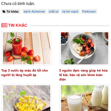
Chưa có bình luận.
Từ khóa:
bệnh Alzheimer
chất xơ
hệ tim mạch
Parkinson
TIN KHÁC
Top 3 nước ép màu đỏ tốt cho
5 nguồn đạm vàng giúp trẻ hóa
người bị tăng huyết áp
tế bài, bảo vệ sức khỏe toàn
diện