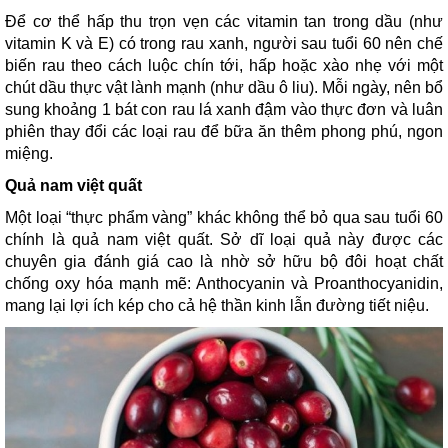
Để cơ thể hấp thu trọn vẹn các vitamin tan trong dầu (như
vitamin K và E) có trong rau xanh, người sau tuổi 60 nên chế
biến rau theo cách luộc chín tới, hấp hoặc xào nhẹ với một
chút dầu thực vật lành mạnh (như dầu ô liu). Mỗi ngày, nên bổ
sung khoảng 1 bát con rau lá xanh đậm vào thực đơn và luân
phiên thay đổi các loại rau để bữa ăn thêm phong phú, ngon
miệng.
Quả nam việt quất
Một loại “thực phẩm vàng” khác không thể bỏ qua sau tuổi 60
chính là quả nam việt quất. Sở dĩ loại quả này được các
chuyên gia đánh giá cao là nhờ sở hữu bộ đôi hoạt chất
chống oxy hóa mạnh mẽ: Anthocyanin và Proanthocyanidin,
mang lại lợi ích kép cho cả hệ thần kinh lẫn đường tiết niệu.