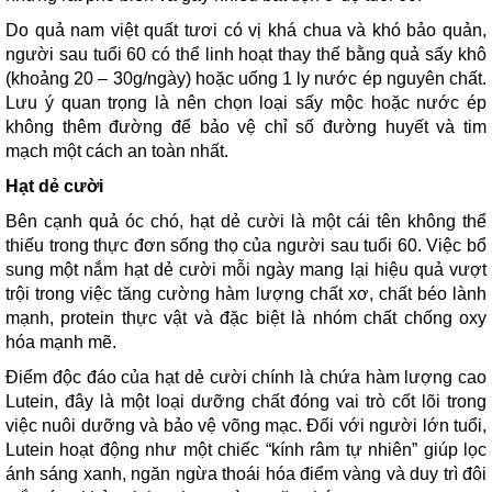
Do quả nam việt quất tươi có vị khá chua và khó bảo quản,
người sau tuổi 60 có thể linh hoạt thay thế bằng quả sấy khô
(khoảng 20 – 30g/ngày) hoặc uống 1 ly nước ép nguyên chất.
Lưu ý quan trọng là nên chọn loại sấy mộc hoặc nước ép
không thêm đường để bảo vệ chỉ số đường huyết và tim
mạch một cách an toàn nhất.
Hạt dẻ cười
Bên cạnh quả óc chó, hạt dẻ cười là một cái tên không thể
thiếu trong thực đơn sống thọ của người sau tuổi 60. Việc bổ
sung một nắm hạt dẻ cười mỗi ngày mang lại hiệu quả vượt
trội trong việc tăng cường hàm lượng chất xơ, chất béo lành
mạnh, protein thực vật và đặc biệt là nhóm chất chống oxy
hóa mạnh mẽ.
Điểm độc đáo của hạt dẻ cười chính là chứa hàm lượng cao
Lutein, đây là một loại dưỡng chất đóng vai trò cốt lõi trong
việc nuôi dưỡng và bảo vệ võng mạc. Đối với người lớn tuổi,
Lutein hoạt động như một chiếc “kính râm tự nhiên” giúp lọc
ánh sáng xanh, ngăn ngừa thoái hóa điểm vàng và duy trì đôi