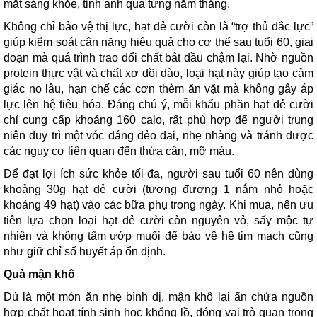
mắt sáng khỏe, tinh anh qua từng năm tháng.
Không chỉ bảo vệ thị lực, hạt dẻ cười còn là “trợ thủ đắc lực”
giúp kiểm soát cân nặng hiệu quả cho cơ thể sau tuổi 60, giai
đoạn mà quá trình trao đổi chất bắt đầu chậm lại. Nhờ nguồn
protein thực vật và chất xơ dồi dào, loại hạt này giúp tạo cảm
giác no lâu, hạn chế các cơn thèm ăn vặt mà không gây áp
lực lên hệ tiêu hóa. Đáng chú ý, mỗi khẩu phần hạt dẻ cười
chỉ cung cấp khoảng 160 calo, rất phù hợp để người trung
niên duy trì một vóc dáng dẻo dai, nhẹ nhàng và tránh được
các nguy cơ liên quan đến thừa cân, mỡ máu.
Để đạt lợi ích sức khỏe tối đa, người sau tuổi 60 nên dùng
khoảng 30g hạt dẻ cười (tương đương 1 nắm nhỏ hoặc
khoảng 49 hạt) vào các bữa phụ trong ngày. Khi mua, nên ưu
tiên lựa chọn loại hạt dẻ cười còn nguyên vỏ, sấy mộc tự
nhiên và không tẩm ướp muối để bảo vệ hệ tim mạch cũng
như giữ chỉ số huyết áp ổn định.
Quả mận khô
Dù là một món ăn nhẹ bình dị, mận khô lại ẩn chứa nguồn
hợp chất hoạt tính sinh học khổng lồ, đóng vai trò quan trọng