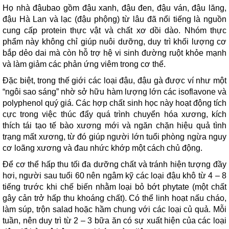
Họ nhà đậubao gồm đậu xanh, đậu đen, đậu ván, đậu lăng,
đậu Hà Lan và lạc (đậu phộng) từ lâu đã nổi tiếng là nguồn
cung cấp protein thực vật và chất xơ dồi dào. Nhóm thực
phẩm này không chỉ giúp nuôi dưỡng, duy trì khối lượng cơ
bắp dẻo dai mà còn hỗ trợ hệ vi sinh đường ruột khỏe mạnh
và làm giảm các phản ứng viêm trong cơ thể.
Đặc biệt, trong thế giới các loại đậu, đậu gà được ví như một
“ngôi sao sáng” nhờ sở hữu hàm lượng lớn các isoflavone và
polyphenol quý giá. Các hợp chất sinh học này hoạt động tích
cực trong việc thúc đẩy quá trình chuyển hóa xương, kích
thích tái tạo tế bào xương mới và ngăn chặn hiệu quả tình
trạng mất xương, từ đó giúp người lớn tuổi phòng ngừa nguy
cơ loãng xương và đau nhức khớp một cách chủ động.
Để cơ thể hấp thu tối đa dưỡng chất và tránh hiện tượng đầy
hơi, người sau tuổi 60 nên ngâm kỹ các loại đậu khô từ 4 – 8
tiếng trước khi chế biến nhằm loại bỏ bớt phytate (một chất
gây cản trở hấp thu khoáng chất). Có thể linh hoạt nấu cháo,
làm súp, trộn salad hoặc hầm chung với các loại củ quả. Mỗi
tuần, nên duy trì từ 2 – 3 bữa ăn có sự xuất hiện của các loại