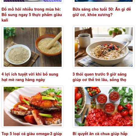
Đổ mồ hôi nhiều trong mùa hè:
Bữa sáng cho tuổi 50: Ăn gì để
Bổ sung ngay 5 thực phẩm giàu
giữ cơ, khỏe xương?
kali
4 lợi ích tuyệt vời khi bổ sung
3 thói quen trước 9 giờ sáng
hạt mè rang hàng ngày
giúp cơ thể trẻ lâu, sống thọ
Top 5 loại cá giàu omega-3 giúp
Bí quyết ăn cà chua giúp hấp