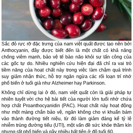
Sắc đỏ rực rỡ đặc trưng của nam việt quất được tạo nên bởi
Anthocyanin, đây được biết đến là một chất có khả năng
chống viêm mạnh, bảo vệ tế bào não khỏi sự tấn công của
các gốc tự do. Nhiều nghiên cứu hiện đại đã chỉ ra vai trò
tiềm năng của hoạt chất này trong việc làm chậm quá trình
suy giảm nhận thức, hỗ trợ ngăn ngừa các rối loạn trí nhớ
phổ biến ở tuổi già như Alzheimer hay Parkinson.
Không chỉ dừng lại ở đó, nam việt quất còn là giải pháp tự
nhiên tuyệt vời cho hệ bài tiết của người lớn tuổi nhờ chứa
hợp chất Proanthocyanidin (PAC). Hoạt chất này hoạt động
như một màng chắn bảo vệ, ngăn không cho vi khuẩn bám
vào thành đường tiết niệu, từ đó làm giảm đáng kể tỷ lệ
nhiễm trùng đường tiểu (UTI), một vấn đề sức khỏe thầm kín
nhưng rất phổ biến và gây nhiều bất tiện ở độ tuổi 60.