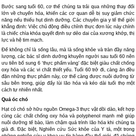
Bước sang tuổi 60, cơ thể chúng ta trải qua những thay đổi
lớn về chuyển hóa, khiến các cơ quan dễ bị suy giảm chức
năng nếu thiếu hụt dinh dưỡng. Các chuyên gia y tế thế giới
khẳng định: Việc chủ động điều chỉnh thực đơn lúc này chính
là chiếc chìa khóa quyết định sự dẻo dai của xương khớp, thị
lực và hệ tim mạch.
Để không chỉ là sống lâu, mà là sống khỏe và tràn đầy năng
lượng, các bác sĩ dinh dưỡng khuyên người sau tuổi 60 nên
ưu tiên bổ sung 6 ‘thực phẩm vàng’ đặc biệt giàu chất chống
oxy hóa và các vi chất thiết yếu. Tuổi 60 trở đi, càng ăn đều
đặn những thực phẩm này, cơ thể càng được nuôi dưỡng từ
sâu bên trong, giúp đẩy lùi lão hóa và kéo dài tuổi thọ một
cách tự nhiên nhất.
Quả óc chó
Hạt có chó sở hữu nguồn Omega-3 thực vật dồi dào, kết hợp
cùng các chất chống oxy hóa và polyphenol mạnh mẽ giúp
nuôi dưỡng tế bào, làm chậm quá trình lão hóa khi chúng ta
già đi. Đặc biệt, Nghiên cứu Sức khỏe của Y tá, một trong
những nghiên cứu y khoa uy tín hàng đầu thế giới, đã chứng