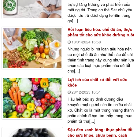
trợ sự tăng trưởng và phát triển của
mỗi người. Trong cơ thể Sắt chủ yếu
được lưu trữ dưới dạng ferritin trong
ga[...]
Rối loạn tiêu hóa: chế độ ăn, thực
phẩm tốt cho sức khỏe đường ruột
18/01/2024
16:58
Những người bị rối loạn tiêu hóa nên
có một chế độ ăn như thế nào để cải
thiện tình trạng này cũng như nên lựa
chọn các loại thực phẩm nào sẽ tốt
cho[...]
Lợi ích của chất xơ đối với sức
khỏe
28/12/2023
16:51
Hầu hết bác sỹ dinh dưỡng đều
khuyên mọi người nên ăn nhiều chất
xơ. Chất xơ là một trong những thành
phần chính được tìm thấy trong thực
phẩm từ thự[...]
Đậu đen xanh lòng: thực phẩm tốt
cho sức khỏe, chữa bệnh, cách