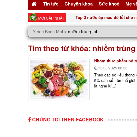
Tin tức
Chuyên khoa
Sức khoẻ
Mẹ v
Top 3 nước ép màu đỏ tốt cho n
MỚI CẬP NHẬT
Y học Bạch Mai
»
nhiễm trùng tai
Tìm theo từ khóa:
nhiễm trùng 
Nhóm thực phẩm hỗ trợ
15/08/2025
08:36
Theo các số liệu thống 
5% dân số trên thế giới
là nghe k[...]
CHÚNG TÔI TRÊN FACEBOOK