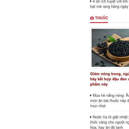
4 lợi ích tuyệt vời kh
hạt mè rang hàng ngày
THUỐC
Giảm nóng trong, ng
hãy kết hợp đậu đen 
phẩm này
Mùa hè nắng nóng: Ă
món ăn bài thuốc này 
mụn nhọt
Nước tía tô giải nhiệt
thức vàng cho người ng
hòa, hay ăn đồ lạnh