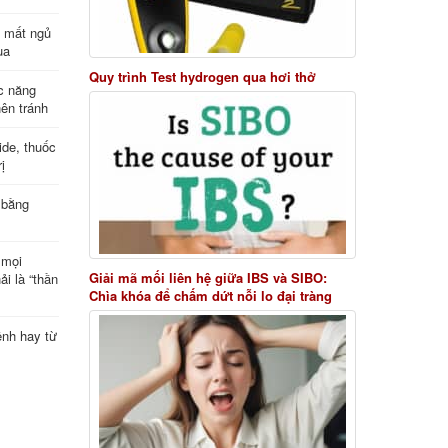
ị mất ngủ
ua
Quy trình Test hydrogen qua hơi thở
c năng
nên tránh
de, thuốc
ị
 bằng
 mọi
Giải mã mối liên hệ giữa IBS và SIBO:
ải là “thần
Chìa khóa để chấm dứt nỗi lo đại tràng
ệnh hay từ