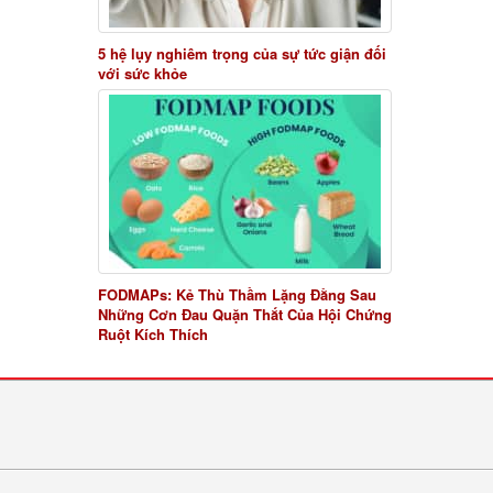
5 hệ lụy nghiêm trọng của sự tức giận đối
với sức khỏe
FODMAPs: Kẻ Thù Thầm Lặng Đằng Sau
Những Cơn Đau Quặn Thắt Của Hội Chứng
Ruột Kích Thích