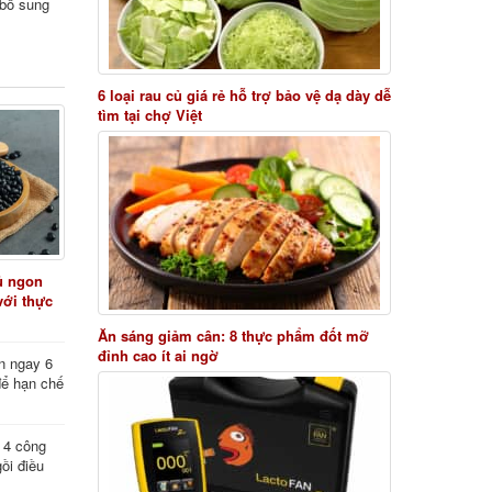
i bổ sung
6 loại rau củ giá rẻ hỗ trợ bảo vệ dạ dày dễ
tìm tại chợ Việt
ủ ngon
với thực
Ăn sáng giảm cân: 8 thực phẩm đốt mỡ
đỉnh cao ít ai ngờ
n ngay 6
để hạn chế
: 4 công
ồi điều