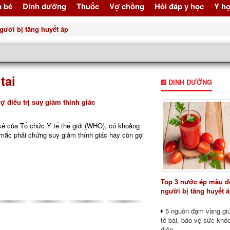
à bé
Dinh dưỡng
Thuốc
Vợ chồng
Hỏi đáp y học
Y họ
gười bị tăng huyết áp
tai
DINH DƯỠNG
 điều trị suy giảm thính giác
kê của Tổ chức Y tế thế giới (WHO), có khoảng
 mắc phải chứng suy giảm thính giác hay còn gọi
Top 3 nước ép màu đỏ
người bị tăng huyết 
5 nguồn đạm vàng giú
tế bài, bảo vệ sức khỏ
diện