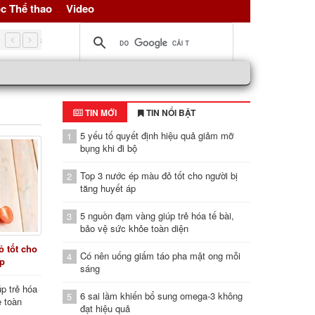
c Thể thao
Video
5 nguồn đạm vàng giúp trẻ hóa tế bài, bảo vệ sức khỏe toàn d
TIN MỚI
TIN NỔI BẬT
5 yếu tố quyết định hiệu quả giảm mỡ
1
bụng khi đi bộ
Top 3 nước ép màu đỏ tốt cho người bị
2
tăng huyết áp
5 nguồn đạm vàng giúp trẻ hóa tế bài,
3
bảo vệ sức khỏe toàn diện
 tốt cho
Có nên uống giấm táo pha mật ong mỗi
4
áp
sáng
p trẻ hóa
6 sai lầm khiến bổ sung omega-3 không
5
e toàn
đạt hiệu quả