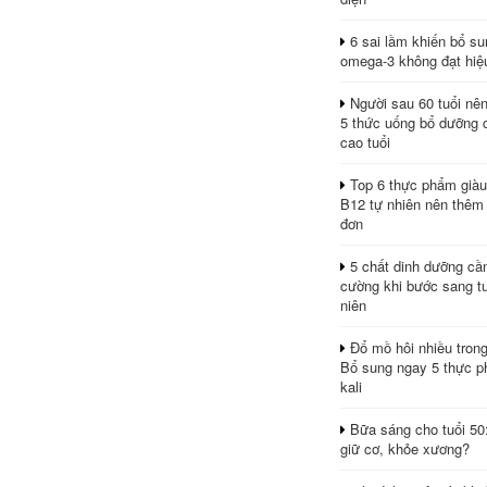
6 sai lầm khiến bổ s
omega-3 không đạt hiệ
Người sau 60 tuổi nê
5 thức uống bổ dưỡng 
cao tuổi
Top 6 thực phẩm giàu
B12 tự nhiên nên thêm
đơn
5 chất dinh dưỡng cầ
cường khi bước sang tu
niên
Đổ mồ hôi nhiều tron
Bổ sung ngay 5 thực p
kali
Bữa sáng cho tuổi 50
giữ cơ, khỏe xương?