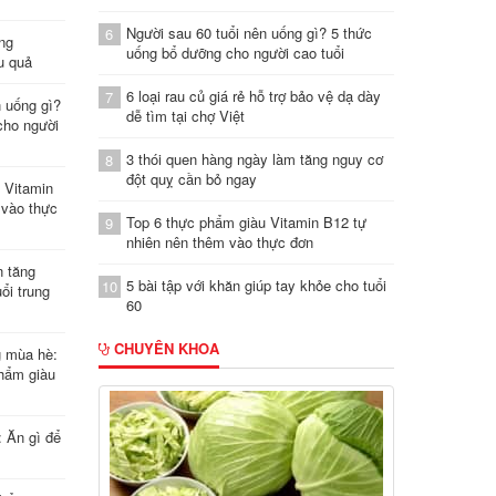
Người sau 60 tuổi nên uống gì? 5 thức
6
ung
uống bổ dưỡng cho người cao tuổi
u quả
6 loại rau củ giá rẻ hỗ trợ bảo vệ dạ dày
7
n uống gì?
dễ tìm tại chợ Việt
cho người
3 thói quen hàng ngày làm tăng nguy cơ
8
đột quỵ cần bỏ ngay
 Vitamin
 vào thực
Top 6 thực phẩm giàu Vitamin B12 tự
9
nhiên nên thêm vào thực đơn
n tăng
5 bài tập với khăn giúp tay khỏe cho tuổi
10
ổi trung
60
CHUYÊN KHOA
g mùa hè:
hẩm giàu
: Ăn gì để