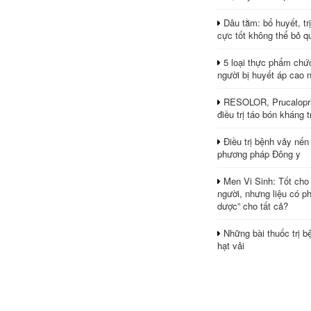
Dâu tằm: bổ huyết, tr
cực tốt không thể bỏ q
5 loại thực phẩm chứ
người bị huyết áp cao 
RESOLOR, Prucalopri
điều trị táo bón kháng tr
Điều trị bệnh vảy nến
phương pháp Đông y
Men Vi Sinh: Tốt cho
người, nhưng liệu có ph
dược” cho tất cả?
Những bài thuốc trị b
hạt vải