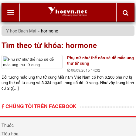
Toggle
Y học Bạch Mai
»
hormone
navigation
Tìm theo từ khóa:
hormone
Phụ nữ như thế nào sẽ dễ mắc ung
thư tử cung
06/09/2015
14:32
Đối tượng mắc ung thư tử cung Mỗi năm Việt Nam có hơn 6.200 phụ nữ bị
ung thư cổ tử cung và 3.334 người trong số đó tử vong. Như vậy trung bình
cứ 2 g[...]
CHÚNG TÔI TRÊN FACEBOOK
Thuốc
Tiêu hóa