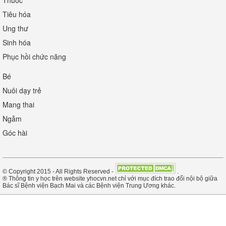
Thuốc
Tiêu hóa
Ung thư
Sinh hóa
Phục hồi chức năng
Bé
Nuôi dạy trẻ
Mang thai
Ngẫm
Góc hài
© Copyright 2015 - All Rights Reserved -
.
® Thông tin y học trên website yhocvn.net chỉ với mục đích trao đổi nội bộ giữa
Bác sĩ Bệnh viện Bạch Mai và các Bệnh viện Trung Ương khác.