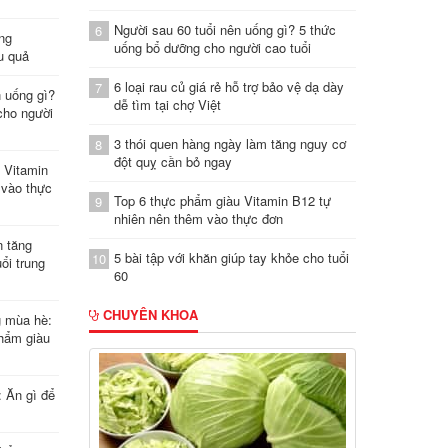
Người sau 60 tuổi nên uống gì? 5 thức
6
ung
uống bổ dưỡng cho người cao tuổi
u quả
6 loại rau củ giá rẻ hỗ trợ bảo vệ dạ dày
7
n uống gì?
dễ tìm tại chợ Việt
cho người
3 thói quen hàng ngày làm tăng nguy cơ
8
đột quỵ cần bỏ ngay
 Vitamin
 vào thực
Top 6 thực phẩm giàu Vitamin B12 tự
9
nhiên nên thêm vào thực đơn
n tăng
5 bài tập với khăn giúp tay khỏe cho tuổi
10
ổi trung
60
CHUYÊN KHOA
g mùa hè:
hẩm giàu
: Ăn gì để