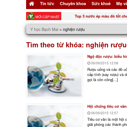
Tin tức
Chuyên khoa
Sức khoẻ
Mẹ v
Top 3 nước ép màu đỏ tốt cho n
MỚI CẬP NHẬT
Y học Bạch Mai
»
nghiện rượu
Tìm theo từ khóa:
nghiện rượu
Ngộ độc rượu: biểu hiệ
06/09/2015
12:08
Rượu uống và các đồ uố
cấp tính (say rượu) và 
gọi là cồn công[...]
Hội chứng tiêu cơ vân
06/09/2015
12:07
Tiêu cơ vân là một hội
giải phóng các thành p