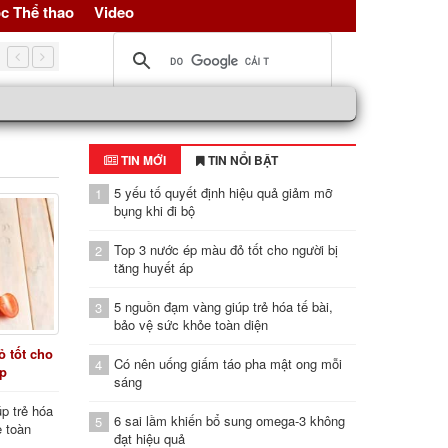
c Thể thao
Video
5 nguồn đạm vàng giúp trẻ hóa tế bài, bảo vệ sức khỏe toàn d
TIN MỚI
TIN NỔI BẬT
5 yếu tố quyết định hiệu quả giảm mỡ
1
bụng khi đi bộ
Top 3 nước ép màu đỏ tốt cho người bị
2
tăng huyết áp
5 nguồn đạm vàng giúp trẻ hóa tế bài,
3
bảo vệ sức khỏe toàn diện
 tốt cho
Có nên uống giấm táo pha mật ong mỗi
4
áp
sáng
p trẻ hóa
6 sai lầm khiến bổ sung omega-3 không
5
e toàn
đạt hiệu quả