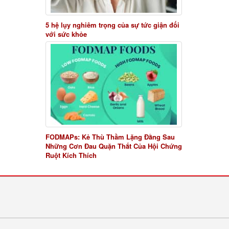
5 hệ lụy nghiêm trọng của sự tức giận đối
với sức khỏe
FODMAPs: Kẻ Thù Thầm Lặng Đằng Sau
Những Cơn Đau Quặn Thắt Của Hội Chứng
Ruột Kích Thích