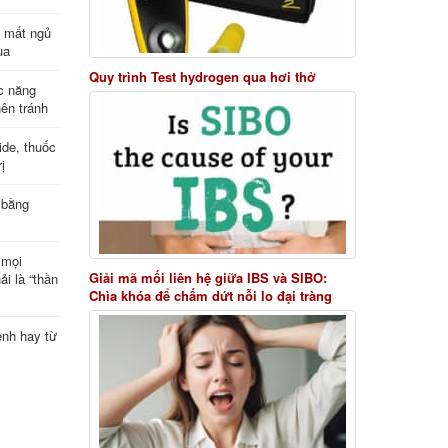
ị mất ngủ
ua
Quy trình Test hydrogen qua hơi thở
c năng
nên tránh
de, thuốc
ị
 bằng
 mọi
Giải mã mối liên hệ giữa IBS và SIBO:
ải là “thần
Chìa khóa để chấm dứt nỗi lo đại tràng
ệnh hay từ