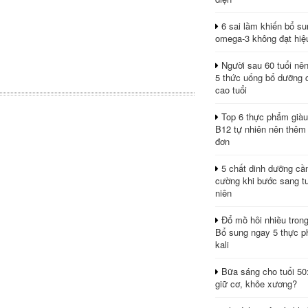
6 sai lầm khiến bổ s
omega-3 không đạt hiệ
Người sau 60 tuổi nê
5 thức uống bổ dưỡng 
cao tuổi
Top 6 thực phẩm giàu
B12 tự nhiên nên thêm
đơn
5 chất dinh dưỡng cầ
cường khi bước sang tu
niên
Đổ mồ hôi nhiều tron
Bổ sung ngay 5 thực p
kali
Bữa sáng cho tuổi 50
giữ cơ, khỏe xương?