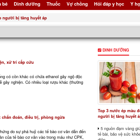
à bé
Dinh dưỡng
Thuốc
Vợ chồng
Hỏi đáp y học
Y họ
gười bị tăng huyết áp
DINH DƯỠNG
n, xử trí cấp cứu
ng có cồn khác có chứa ethanol gây ngộ độc
dễ gây nghiện. Có nhiều loại rượu khác (thường
Top 3 nước ép màu đỏ
người bị tăng huyết 
: chẩn đoán, điều trị, phòng ngừa
5 nguồn đạm vàng giú
 chứng do sự phá huỷ các tế bào cơ vân dẫn đến
tế bài, bảo vệ sức khỏ
hần của tế bào cơ vân vào trong máu như CPK,
diện