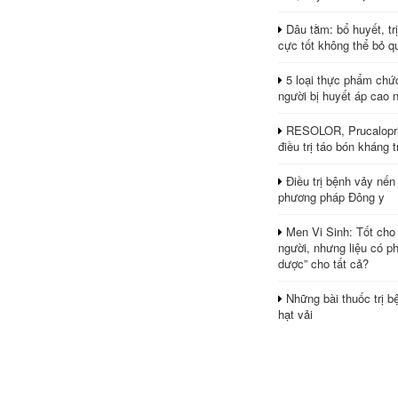
Dâu tằm: bổ huyết, tr
cực tốt không thể bỏ q
5 loại thực phẩm chứ
người bị huyết áp cao 
RESOLOR, Prucalopri
điều trị táo bón kháng tr
Điều trị bệnh vảy nến
phương pháp Đông y
Men Vi Sinh: Tốt cho
người, nhưng liệu có ph
dược” cho tất cả?
Những bài thuốc trị b
hạt vải