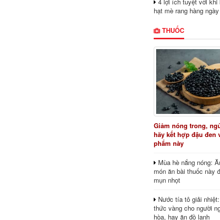
4 lợi ích tuyệt vời kh
hạt mè rang hàng ngày
THUỐC
Giảm nóng trong, ng
hãy kết hợp đậu đen 
phẩm này
Mùa hè nắng nóng: Ă
món ăn bài thuốc này 
mụn nhọt
Nước tía tô giải nhiệt
thức vàng cho người ng
hòa, hay ăn đồ lạnh