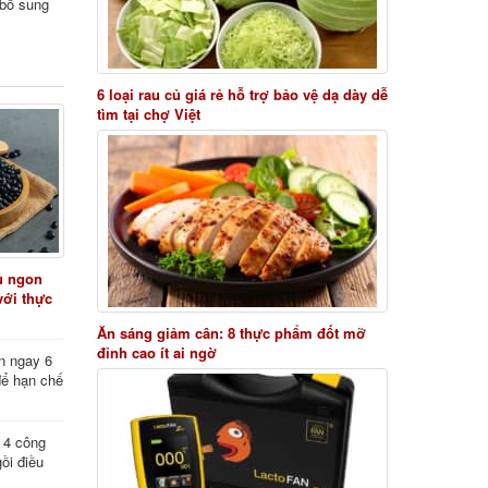
i bổ sung
6 loại rau củ giá rẻ hỗ trợ bảo vệ dạ dày dễ
tìm tại chợ Việt
ủ ngon
với thực
Ăn sáng giảm cân: 8 thực phẩm đốt mỡ
đỉnh cao ít ai ngờ
n ngay 6
để hạn chế
: 4 công
ồi điều