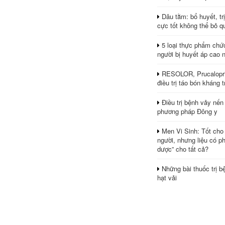
Dâu tằm: bổ huyết, tr
cực tốt không thể bỏ q
5 loại thực phẩm chứ
người bị huyết áp cao 
RESOLOR, Prucalopri
điều trị táo bón kháng tr
Điều trị bệnh vảy nến
phương pháp Đông y
Men Vi Sinh: Tốt cho
người, nhưng liệu có ph
dược” cho tất cả?
Những bài thuốc trị b
hạt vải