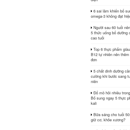
6 sai lầm khiến bổ s
omega-3 không đạt hiệ
Người sau 60 tuổi nê
5 thức uống bổ dưỡng 
cao tuổi
Top 6 thực phẩm giàu
B12 tự nhiên nên thêm
đơn
5 chất dinh dưỡng cầ
cường khi bước sang tu
niên
Đổ mồ hôi nhiều tron
Bổ sung ngay 5 thực p
kali
Bữa sáng cho tuổi 50
giữ cơ, khỏe xương?