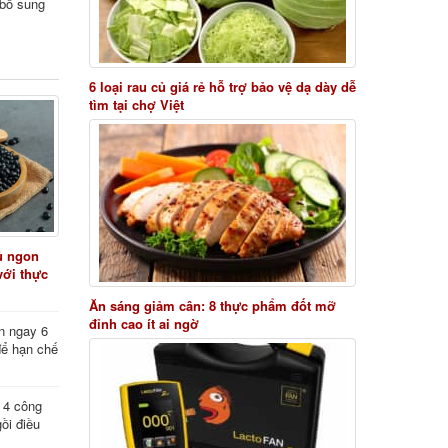
i bổ sung
6 loại rau củ giá rẻ hỗ trợ bảo vệ dạ dày dễ
tìm tại chợ Việt
ủ ngon
với thực
Ăn sáng giảm cân: 8 thực phẩm đốt mỡ
đỉnh cao ít ai ngờ
n ngay 6
để hạn chế
: 4 công
ồi điều