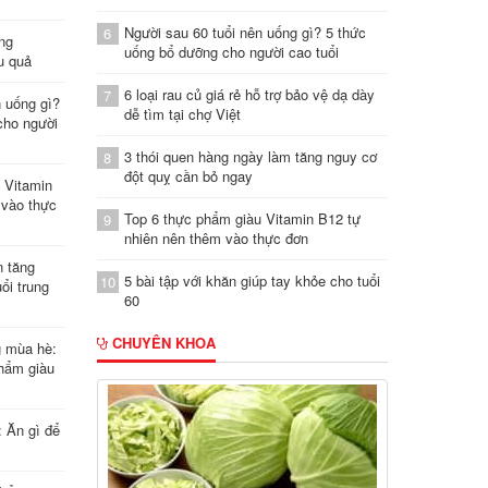
Người sau 60 tuổi nên uống gì? 5 thức
6
ung
uống bổ dưỡng cho người cao tuổi
u quả
6 loại rau củ giá rẻ hỗ trợ bảo vệ dạ dày
7
n uống gì?
dễ tìm tại chợ Việt
cho người
3 thói quen hàng ngày làm tăng nguy cơ
8
đột quỵ cần bỏ ngay
 Vitamin
 vào thực
Top 6 thực phẩm giàu Vitamin B12 tự
9
nhiên nên thêm vào thực đơn
n tăng
5 bài tập với khăn giúp tay khỏe cho tuổi
10
ổi trung
60
CHUYÊN KHOA
g mùa hè:
hẩm giàu
: Ăn gì để