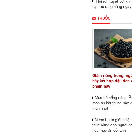
4 lợi ích tuyệt vời kh
hạt mè rang hàng ngày
THUỐC
Giảm nóng trong, ng
hãy kết hợp đậu đen 
phẩm này
Mùa hè nắng nóng: Ă
món ăn bài thuốc này 
mụn nhọt
Nước tía tô giải nhiệt
thức vàng cho người ng
hòa, hay ăn đồ lạnh