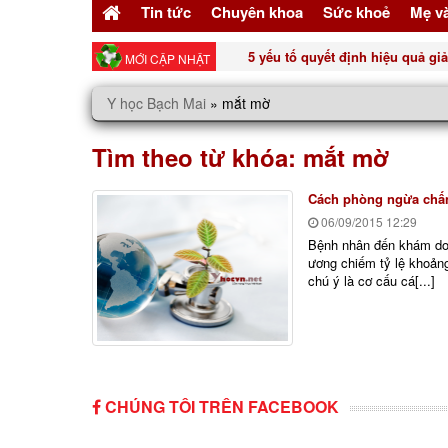
Tin tức
Chuyên khoa
Sức khoẻ
Mẹ v
5 yếu tố quyết định hiệu quả g
MỚI CẬP NHẬT
Y học Bạch Mai
»
mắt mờ
Tìm theo từ khóa:
mắt mờ
Cách phòng ngừa chấn
06/09/2015
12:29
Bệnh nhân đến khám do 
ương chiếm tỷ lệ khoản
chú ý là cơ cấu cá[...]
CHÚNG TÔI TRÊN FACEBOOK