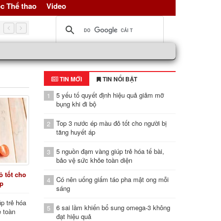
c Thể thao
Video
Top 3 nước ép màu đỏ tốt cho người bị tăng huyết áp
TIN MỚI
TIN NỔI BẬT
5 yếu tố quyết định hiệu quả giảm mỡ
1
bụng khi đi bộ
Top 3 nước ép màu đỏ tốt cho người bị
2
tăng huyết áp
5 nguồn đạm vàng giúp trẻ hóa tế bài,
3
bảo vệ sức khỏe toàn diện
 tốt cho
Có nên uống giấm táo pha mật ong mỗi
4
áp
sáng
p trẻ hóa
6 sai lầm khiến bổ sung omega-3 không
5
e toàn
đạt hiệu quả