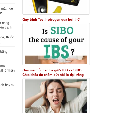
ị mất ngủ
ua
Quy trình Test hydrogen qua hơi thở
c năng
nên tránh
de, thuốc
ị
 bằng
 mọi
Giải mã mối liên hệ giữa IBS và SIBO:
ải là “thần
Chìa khóa để chấm dứt nỗi lo đại tràng
ệnh hay từ