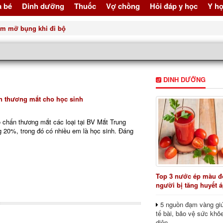
à bé
Dinh dưỡng
Thuốc
Vợ chồng
Hỏi đáp y học
Y họ
iảm mỡ bụng khi đi bộ
DINH DƯỠNG
 thương mắt cho học sinh
chấn thương mắt các loại tại BV Mắt Trung
g 20%, trong đó có nhiều em là học sinh. Đáng
Top 3 nước ép màu đỏ
người bị tăng huyết 
5 nguồn đạm vàng giú
tế bài, bảo vệ sức khỏ
diện