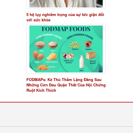
5 hệ lụy nghiêm trọng của sự tức giận đối
với sức khỏe
FODMAPs: Kẻ Thù Thầm Lặng Đằng Sau
Những Cơn Đau Quặn Thắt Của Hội Chứng
Ruột Kích Thích